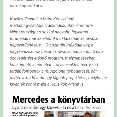
diákcsoportokat is.
…
Kovács Zsanett, a Móra Könyvkiadó
marketingvezetője érdeklődésünkre elmondta: …
Németországban sokkal nagyobb figyelmet
fordítanak már az alapfokú oktatásban az olvasás
népszerűsítésére … Ott szintén működik egy, a
nagykanizsaihoz hasonló, olvasásnépszerűsítő és a
szövegértést erősítő program, melynek részben
köszönhető a németek … olvasásaktivitása. Ezért
tartják fontosnak a mi Azolónk támogatását, sőt,
jövőre a kiadó indít egy tágabb projektet is, melybe be
kívánják vonni majd a Halis-könyvtárat is.