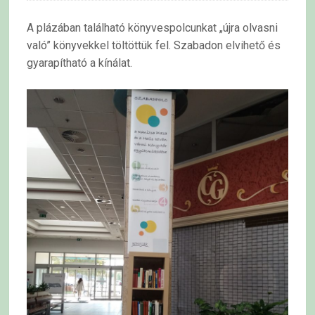
A plázában található könyvespolcunkat „újra olvasni
való” könyvekkel töltöttük fel. Szabadon elvihető és
gyarapítható a kínálat.