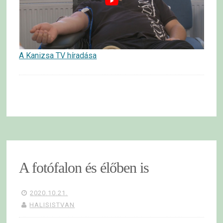
A Kanizsa TV híradása
A fotófalon és élőben is
2020.10.21.
HALISISTVAN