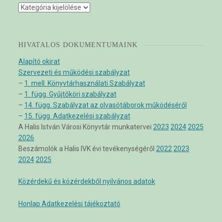
Kategóriák
HIVATALOS DOKUMENTUMAINK
Alapító okirat
Szervezeti és működési szabályzat
–
1. mell. Könyvtárhasználati Szabályzat
–
1. függ. Gyűjtőköri szabályzat
–
14. függ. Szabályzat az olvasótáborok működéséről
–
15. függ. Adatkezelési szabályzat
A Halis István Városi Könyvtár munkatervei
2023
2024
2025
2026
Beszámolók a Halis IVK évi tevékenységéről
2022
2023
2024
2025
Közérdekű és közérdekből nyilvános adatok
Honlap Adatkezelési tájékoztató