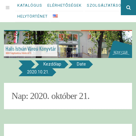
Megszakítás
KATALÓGUS
ELÉRHETŐSÉGEK
SZOLGÁLTATÁSOK
Ke
OPEN
kif
HELYTÖRTÉNET
MENU
Kezdőlap
Date
8800 NAGYKANIZSA, KÁLVIN TÉR 5.
2020.10.21.
Halis István Városi Könyvtár
Nap:
2020. október 21.