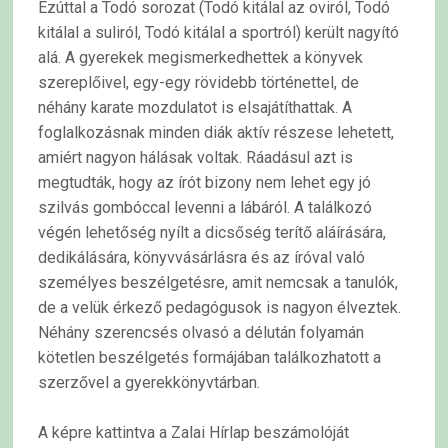
Ezúttal a Todó sorozat (Todó kitálal az oviról, Todó
kitálal a suliról, Todó kitálal a sportról) került nagyító
alá. A gyerekek megismerkedhettek a könyvek
szereplőivel, egy-egy rövidebb történettel, de
néhány karate mozdulatot is elsajátíthattak. A
foglalkozásnak minden diák aktív részese lehetett,
amiért nagyon hálásak voltak. Ráadásul azt is
megtudták, hogy az írót bizony nem lehet egy jó
szilvás gombóccal levenni a lábáról. A találkozó
végén lehetőség nyílt a dicsőség terítő aláírására,
dedikálására, könyvvásárlásra és az íróval való
személyes beszélgetésre, amit nemcsak a tanulók,
de a velük érkező pedagógusok is nagyon élveztek.
Néhány szerencsés olvasó a délután folyamán
kötetlen beszélgetés formájában találkozhatott a
szerzővel a gyerekkönyvtárban.
A képre kattintva a Zalai Hírlap beszámolóját