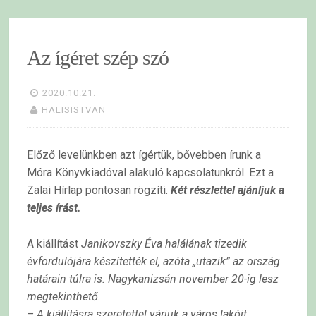
Az ígéret szép szó
2020.10.21.
HALISISTVAN
Előző levelünkben azt ígértük, bővebben írunk a
Móra Könyvkiadóval alakuló kapcsolatunkról. Ezt a
Zalai Hírlap pontosan rögzíti.
Két részlettel ajánljuk a
teljes írást.
A kiállítást
Janikovszky Éva halálának tizedik
évfordulójára készítették el, azóta „utazik” az ország
határain túlra is. Nagykanizsán november 20-ig lesz
megtekinthető.
– A kiállításra szeretettel várjuk a város lakóit,