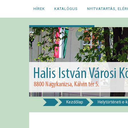
Megszakítás
HÍREK
KATALÓGUS
NYITVATARTÁS, ELÉ
Kezdőlap
Helytörténeti e-
8800 NAGYKANIZSA, KÁLVIN TÉR 5.
Halis István Város