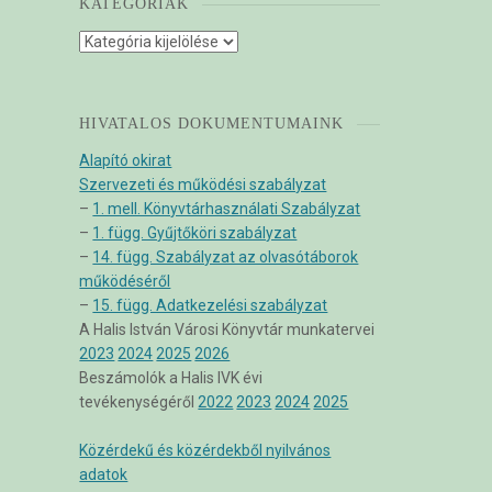
KATEGÓRIÁK
Kategóriák
HIVATALOS DOKUMENTUMAINK
Alapító okirat
Szervezeti és működési szabályzat
–
1. mell. Könyvtárhasználati Szabályzat
–
1. függ. Gyűjtőköri szabályzat
–
14. függ. Szabályzat az olvasótáborok
működéséről
–
15. függ. Adatkezelési szabályzat
A Halis István Városi Könyvtár munkatervei
2023
2024
2025
2026
Beszámolók a Halis IVK évi
tevékenységéről
2022
2023
2024
2025
Közérdekű és közérdekből nyilvános
adatok