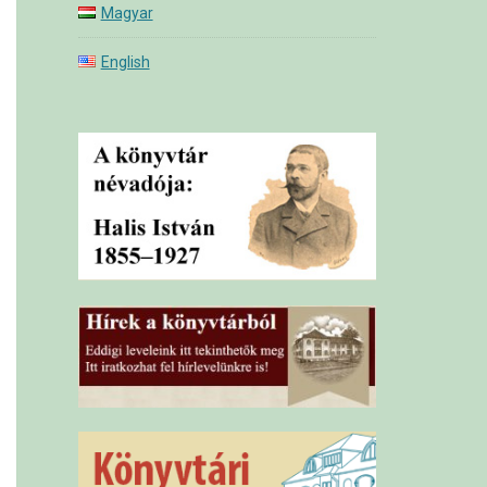
Magyar
English