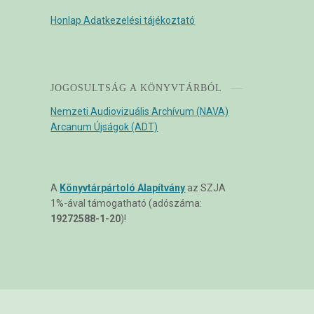
Honlap Adatkezelési tájékoztató
JOGOSULTSÁG A KÖNYVTÁRBÓL
Nemzeti Audiovizuális Archívum (NAVA)
Arcanum Újságok (ADT)
A
Könyvtárpártoló Alapítvány
az SZJA
1%-ával támogatható (adószáma:
19272588-1-20
)!