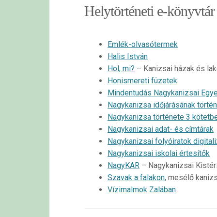
Helytörténeti e-könyvtár
Emlék-olvasótermek
Halis István
Hol, mi?
– Kanizsai házak és lak
Honismereti füzetek
Mindentudás Nagykanizsai Egy
Nagykanizsa időjárásának történ
Nagykanizsa története 3 kötetb
Nagykanizsai adat- és címtárak
Nagykanizsai folyóiratok digital
Nagykanizsai iskolai értesítők
NagyKAR
– Nagykanizsai Kisté
Szavak a falakon
, mesélő kanizs
Vízimalmok Zalában