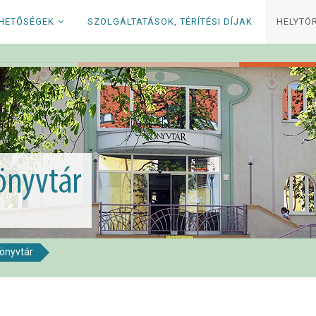
RHETŐSÉGEK
SZOLGÁLTATÁSOK, TÉRÍTÉSI DÍJAK
HELYTÖ
könyvtár
i Könyvtár