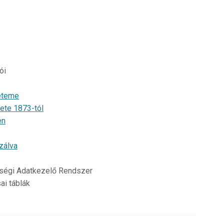
ói
eteme
ete 1873-tól
en
izálva
rségi Adatkezelő Rendszer
ai táblák