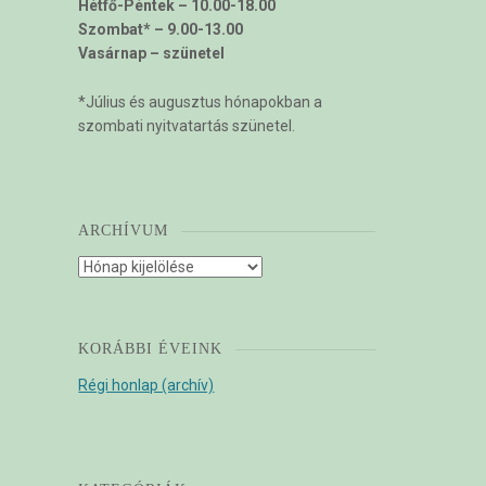
Hétfő-Péntek – 10.00-18.00
Szombat* – 9.00-13.00
Vasárnap – szünetel
*Július és augusztus hónapokban a
szombati nyitvatartás szünetel.
ARCHÍVUM
Archívum
KORÁBBI ÉVEINK
Régi honlap (archív)