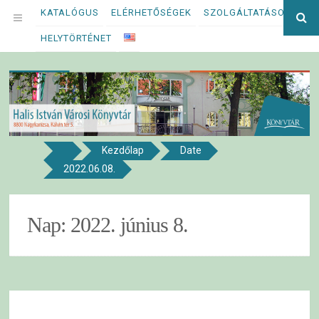
Megszakítás
KATALÓGUS
ELÉRHETŐSÉGEK
SZOLGÁLTATÁSOK
Ke
OPEN
kif
HELYTÖRTÉNET
MENU
Kezdőlap
Date
8800 NAGYKANIZSA, KÁLVIN TÉR 5.
2022.06.08.
Halis István Városi Könyvtár
Nap:
2022. június 8.