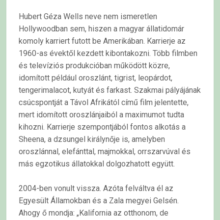
Hubert Géza Wells neve nem ismeretlen
Hollywoodban sem, hiszen a magyar állatidomár
komoly karriert futott be Amerikában. Karrierje az
1960-as évektől kezdett kibontakozni. Több filmben
és televíziós produkcióban működött közre,
idomított például oroszlánt, tigrist, leopárdot,
tengerimalacot, kutyát és farkast. Szakmai pályájának
csúcspontját a Távol Afrikától című film jelentette,
mert idomított oroszlánjaiból a maximumot tudta
kihozni. Karrierje szempontjából fontos alkotás a
Sheena, a dzsungel királynője is, amelyben
oroszlánnal, elefánttal, majmokkal, orrszarvúval és
más egzotikus állatokkal dolgozhatott együtt.
2004-ben vonult vissza. Azóta felváltva él az
Egyesült Államokban és a Zala megyei Gelsén.
Ahogy ő mondja: „Kalifornia az otthonom, de