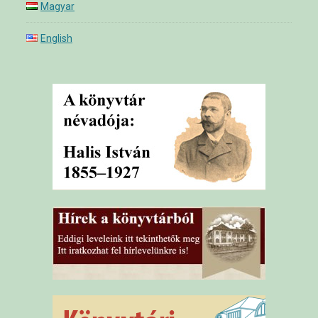
Magyar
English