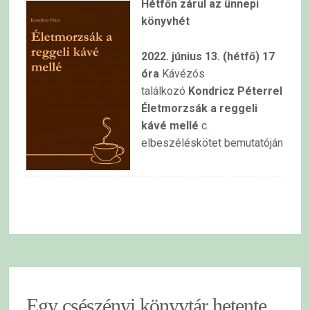
Hétfőn zárul az ünnepi
könyvhét
2022. június 13. (hétfő) 17
óra
Kávézós
találkozó
Kondricz Péterrel
Életmorzsák a reggeli
kávé mellé
c.
elbeszéléskötet bemutatóján
Egy csészényi könyvtár hetente