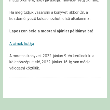
maga örömére, hogy javasolja, melyiket vegyük meg.
Ha meg tudjuk vásárolni a könyvet, akkor Ön, a
kezdeményező kölcsönözheti első alkalommal.
Lapozzon bele a mostani ajánlat példányaiba!
A címek listája
A mostani könyvek 2022. június 9-én kerülnek ki a
kölcsönzőpult elé, 2022. június 16-ig van módja
válogatni közülük.