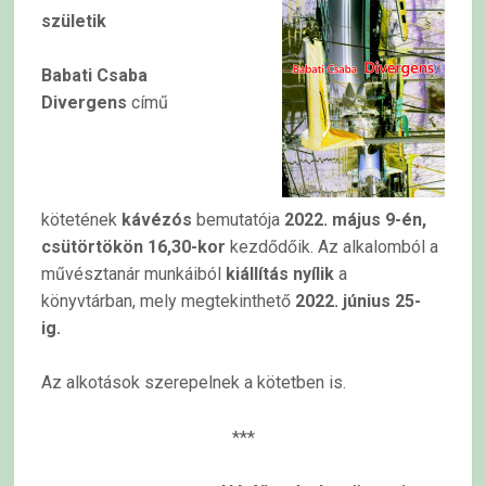
születik
Babati Csaba
Divergens
című
kötetének
kávézós
bemutatója
2022. május 9-én,
csütörtökön 16,30-kor
kezdődőik. Az alkalomból a
művésztanár munkáiból
kiállítás nyílik
a
könyvtárban, mely megtekinthető
2022. június 25-
ig.
Az alkotások szerepelnek a kötetben is.
***