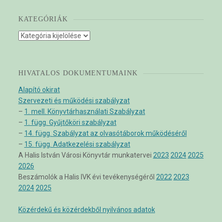
KATEGÓRIÁK
Kategóriák
HIVATALOS DOKUMENTUMAINK
Alapító okirat
Szervezeti és működési szabályzat
–
1. mell. Könyvtárhasználati Szabályzat
–
1. függ. Gyűjtőköri szabályzat
–
14. függ. Szabályzat az olvasótáborok működéséről
–
15. függ. Adatkezelési szabályzat
A Halis István Városi Könyvtár munkatervei
2023
2024
2025
2026
Beszámolók a Halis IVK évi tevékenységéről
2022
2023
2024
2025
Közérdekű és közérdekből nyilvános adatok