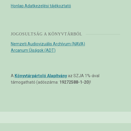
Honlap Adatkezelési tájékoztató
JOGOSULTSÁG A KÖNYVTÁRBÓL
Nemzeti Audiovizuális Archívum (NAVA)
Arcanum Újságok (ADT)
A
Könyvtárpártoló Alapítvány
az SZJA 1%-ával
támogatható (adószáma:
19272588-1-20
)!