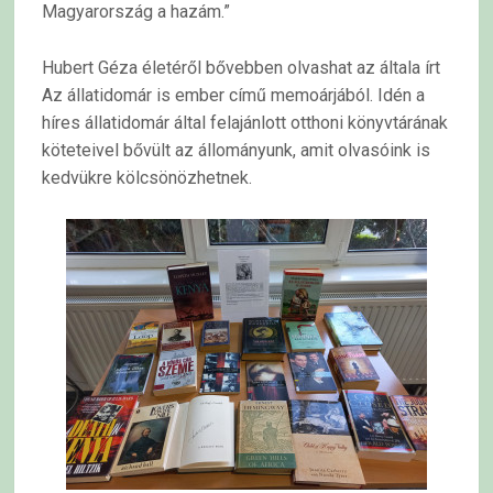
Magyarország a hazám.”
Hubert Géza életéről bővebben olvashat az általa írt
Az állatidomár is ember című memoárjából. Idén a
híres állatidomár által felajánlott otthoni könyvtárának
köteteivel bővült az állományunk, amit olvasóink is
kedvükre kölcsönözhetnek.