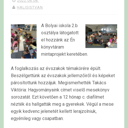
2022.06.08.
HALISISTVAN
A Bolyai iskola 2.b
osztálya látogatott
el hozzánk az Én
könyvtáram
mintaprojekt keretében.
A foglalkozás az évszakok témakörére épült.
Beszélgettünk az évszakok jellemzőiről és képeket
párosítottunk hozzájuk.
Megismerhették Takács
Viktória: Hagyományaink címet viselő mesekönyv
sorozatát. Ezt követően a 12 hónap c. diafilmet
nézték és hallgatták meg a gyerekek. Végül a mese
egyik kedvenc jelenetét kellett lerajzolniuk,
egyénileg vagy csapatban.