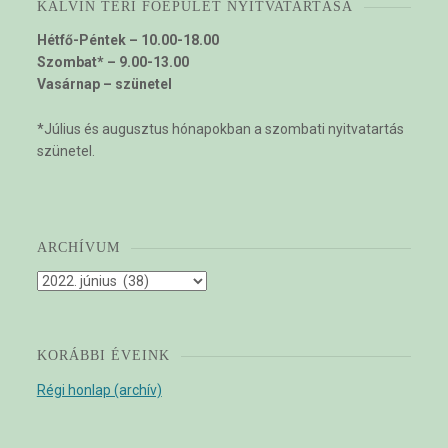
KÁLVIN TÉRI FŐÉPÜLET NYITVATARTÁSA
Hétfő-Péntek – 10.00-18.00
Szombat* – 9.00-13.00
Vasárnap – szünetel
*Július és augusztus hónapokban a szombati nyitvatartás
szünetel.
ARCHÍVUM
Archívum
KORÁBBI ÉVEINK
Régi honlap (archív)