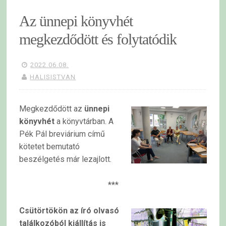
Az ünnepi könyvhét
megkezdődött és folytatódik
2022.06.08.
HALISISTVAN
Megkezdődött az
ünnepi
könyvhét
a könyvtárban. A
Pék Pál breviárium című
kötetet bemutató
beszélgetés már lezajlott.
***
Csütörtökön az író olvasó
találkozóból kiállítás is