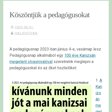
Köszöntjük a pedagógusokat
2023.06.01.
HALISISTVAN
A pedagógusnap 2023-ban június 4-e, vasárnap lesz.
Pedagógusnap alkalmából egy
100 éve Kanizsán
megjelent olvasnivalóval
szeretnénk meglepni a
pedagógusokat és az őket tisztelőket:
1.
A
Kan
izs
án
me
gjel