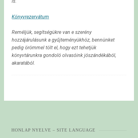
is.
Könyvrezervátum
Reméljük, segítségükre van e szerény
hozzájárulásunk a gyűjteményükhöz, bennünket
pedig örömmel
tölt el, hogy ezt tehetjük
könyvtárunkra gondoló olvasóink jószándékából,
akaratából.
HONLAP NYELVE – SITE LANGUAGE