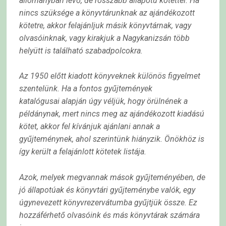
állományban
lévő, de rosszabb állapotú kötettel. Ha
nincs szüksége a könyvtárunknak az ajándékozott
kötetre, akkor
felajánljuk másik könyvtárnak, vagy
olvasóinknak, vagy kirakjuk a Nagykanizsán több
helyütt is
található szabadpolcokra.
Az 1950 előtt kiadott könyveknek különös figyelmet
szentelünk. Ha a fontos gyűjtemények
katalógusai
alapján úgy véljük, hogy örülnének a
példánynak, mert nincs meg az ajándékozott kiadású
kötet, akkor
fel kívánjuk ajánlani annak a
gyűjteménynek, ahol szerintünk hiányzik. Önökhöz is
így került a
felajánlott kötetek listája.
Azok, melyek megvannak mások gyűjteményében, de
jó állapotúak és könyvtári gyűjteménybe valók,
egy
úgynevezett könyvrezervátumba gyűjtjük össze. Ez
hozzáférhető olvasóink és más könyvtárak
számára