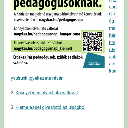
enő
újs
ág
ma
bár
hol
olv
ash
ató
kön
yvtárunk igyekezete révén
2.
Könnyebben olvasható változat
3.
Kiemeléssel olvasható az újságból