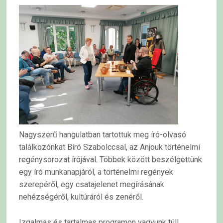
Nagyszerű hangulatban tartottuk meg író-olvasó
találkozónkat Bíró Szabolccsal, az Anjouk történelmi
regénysorozat írójával. Többek között beszélgettünk
egy író munkanapjáról, a történelmi regények
szerepéről, egy csatajelenet megírásának
nehézségéről, kultúráról és zenéről.
Izgalmas és tartalmas programon vagyunk túl!