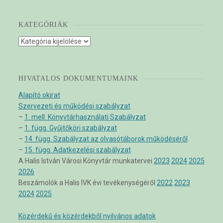
KATEGÓRIÁK
Kategóriák
HIVATALOS DOKUMENTUMAINK
Alapító okirat
Szervezeti és működési szabályzat
–
1. mell. Könyvtárhasználati Szabályzat
–
1. függ. Gyűjtőköri szabályzat
–
14. függ. Szabályzat az olvasótáborok működéséről
–
15. függ. Adatkezelési szabályzat
A Halis István Városi Könyvtár munkatervei
2023
2024
2025
2026
Beszámolók a Halis IVK évi tevékenységéről
2022
2023
2024
2025
Közérdekű és közérdekből nyilvános adatok