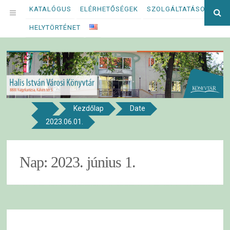
Megszakítás
KATALÓGUS
ELÉRHETŐSÉGEK
SZOLGÁLTATÁSOK
Ke
OPEN
kif
HELYTÖRTÉNET
MENU
Kezdőlap
Date
8800 NAGYKANIZSA, KÁLVIN TÉR 5.
2023.06.01.
Halis István Városi Könyvtár
Nap:
2023. június 1.