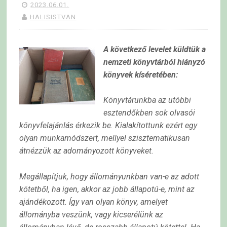
2023.06.01.
HALISISTVAN
A következő levelet küldtük a
nemzeti könyvtárból hiányzó
könyvek kíséretében:
Könyvtárunkba az utóbbi
esztendőkben sok olvasói
könyvfelajánlás érkezik be. Kialakítottunk ezért
egy
olyan munkamódszert, mellyel szisztematikusan
átnézzük az adományozott könyveket.
Megállapítjuk, hogy állományunkban van-e az adott
kötetből, ha igen, akkor az jobb állapotú-e, mint
az
ajándékozott. Így van olyan könyv, amelyet
állományba veszünk, vagy kicserélünk az