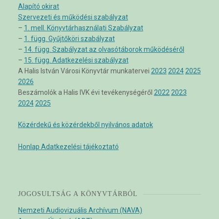
Alapító okirat
Szervezeti és működési szabályzat
–
1. mell. Könyvtárhasználati Szabályzat
–
1. függ. Gyűjtőköri szabályzat
–
14. függ. Szabályzat az olvasótáborok működéséről
–
15. függ. Adatkezelési szabályzat
A Halis István Városi Könyvtár munkatervei
2023
2024
2025
2026
Beszámolók a Halis IVK évi tevékenységéről
2022
2023
2024
2025
Közérdekű és közérdekből nyilvános adatok
Honlap Adatkezelési tájékoztató
JOGOSULTSÁG A KÖNYVTÁRBÓL
Nemzeti Audiovizuális Archívum (NAVA)