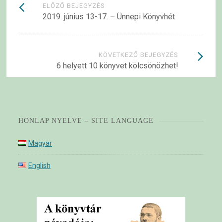
Bejegyzések
ELŐZŐ BEJEGYZÉS
2019. június 13-17. – Ünnepi Könyvhét
navigációja
KÖVETKEZŐ BEJEGYZÉS
6 helyett 10 könyvet kölcsönözhet!
HONLAP NYELVE – SITE LANGUAGE
Magyar
English