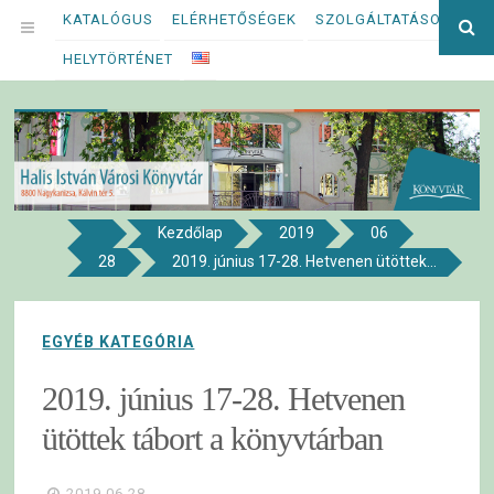
Megszakítás
KATALÓGUS
ELÉRHETŐSÉGEK
SZOLGÁLTATÁSOK
Ke
OPEN
kif
HELYTÖRTÉNET
MENU
Kezdőlap
2019
06
8800 NAGYKANIZSA, KÁLVIN TÉR 5.
28
2019. június 17-28. Hetvenen ütöttek...
Halis István Városi Könyvtár
EGYÉB KATEGÓRIA
2019. június 17-28. Hetvenen
ütöttek tábort a könyvtárban
2019.06.28.