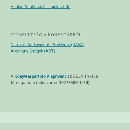
Honlap Adatkezelési tájékoztató
JOGOSULTSÁG A KÖNYVTÁRBÓL
Nemzeti Audiovizuális Archívum (NAVA)
Arcanum Újságok (ADT)
A
Könyvtárpártoló Alapítvány
az SZJA 1%-ával
támogatható (adószáma:
19272588-1-20
)!