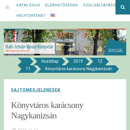
Megszakítás
KATALÓGUS
ELÉRHETŐSÉGEK
SZOLGÁLTATÁSOK
Ke
OPEN
kif
HELYTÖRTÉNET
MENU
Kezdőlap
2019
12
8800 NAGYKANIZSA, KÁLVIN TÉR 5.
11
Könyvtáros karácsony Nagykanizsán
Halis István Városi Könyvtár
SAJTÓMEGJELENÉSEK
Könyvtáros karácsony
Nagykanizsán
2019.12.11.