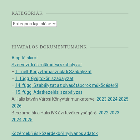
KATEGÓRIÁK
Kategóriák
HIVATALOS DOKUMENTUMAINK
Alapító okirat
Szervezeti és működési szabályzat
–
1. mell. Könyvtárhasználati Szabályzat
–
1. függ. Gyűjtőköri szabályzat
–
14. függ. Szabályzat az olvasótáborok működéséről
–
15. függ. Adatkezelési szabályzat
A Halis István Városi Könyvtár munkatervei
2023
2024
2025
2026
Beszámolók a Halis IVK évi tevékenységéről
2022
2023
2024
2025
Közérdekű és közérdekből nyilvános adatok