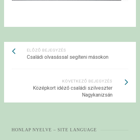
Bejegyzések
ELŐZŐ BEJEGYZÉS
Családi olvasással segíteni másokon
navigációja
KÖVETKEZŐ BEJEGYZÉS
Középkort idéző családi szilveszter
Nagykanizsán
HONLAP NYELVE – SITE LANGUAGE