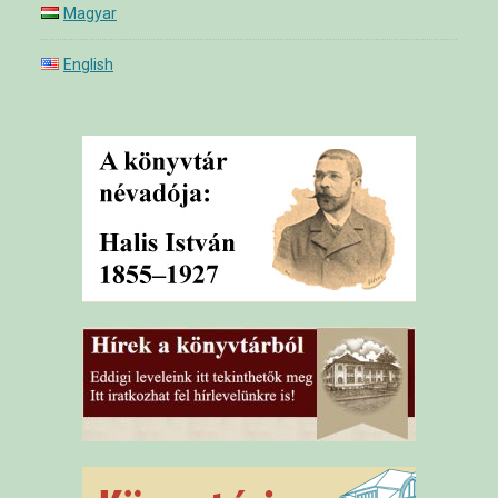
Magyar
English