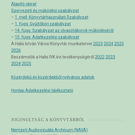
Alapító okirat
Szervezeti és működési szabályzat
–
1. mell. Könyvtárhasználati Szabályzat
–
1. függ. Gyűjtőköri szabályzat
–
14. függ. Szabályzat az olvasótáborok működéséről
–
15. függ. Adatkezelési szabályzat
A Halis István Városi Könyvtár munkatervei
2023
2024
2025
2026
Beszámolók a Halis IVK évi tevékenységéről
2022
2023
2024
2025
Közérdekű és közérdekből nyilvános adatok
Honlap Adatkezelési tájékoztató
JOGOSULTSÁG A KÖNYVTÁRBÓL
Nemzeti Audiovizuális Archívum (NAVA)