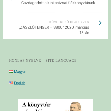
Gazdagodott a kiskanizsai fiókkönyvtárunk
navigációja
KÖVETKEZŐ BEJEGYZÉS
„ZÁSZLÓTENGER – 8800” 2020. március
13-án
HONLAP NYELVE – SITE LANGUAGE
Magyar
English