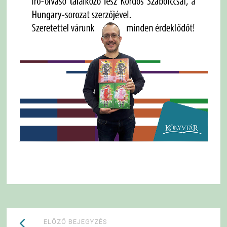
Bejegyzések
ELŐZŐ BEJEGYZÉS