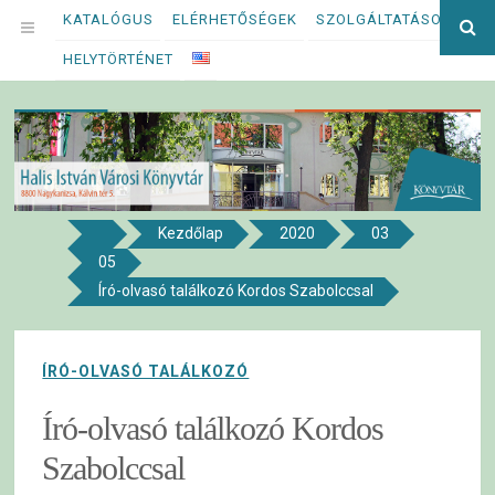
Megszakítás
KATALÓGUS
ELÉRHETŐSÉGEK
SZOLGÁLTATÁSOK
Ke
OPEN
kif
HELYTÖRTÉNET
MENU
Kezdőlap
2020
03
8800 NAGYKANIZSA, KÁLVIN TÉR 5.
05
Halis István Városi Könyvtár
Író-olvasó találkozó Kordos Szabolccsal
ÍRÓ-OLVASÓ TALÁLKOZÓ
Író-olvasó találkozó Kordos
Szabolccsal