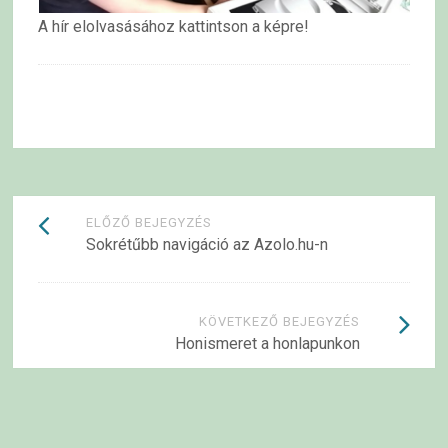
A hír elolvasásához kattintson a képre!
Bejegyzések
ELŐZŐ BEJEGYZÉS
Sokrétűbb navigáció az Azolo.hu-n
navigációja
KÖVETKEZŐ BEJEGYZÉS
Honismeret a honlapunkon