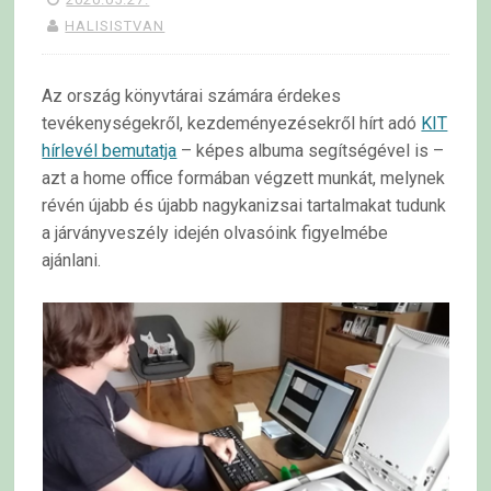
HALISISTVAN
Az ország könyvtárai számára érdekes
tevékenységekről, kezdeményezésekről hírt adó
KIT
hírlevél bemutatja
– képes albuma segítségével is –
azt a home office formában végzett munkát, melynek
révén újabb és újabb nagykanizsai tartalmakat tudunk
a járványveszély idején olvasóink figyelmébe
ajánlani.