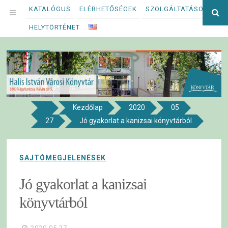
Megszakítás
KATALÓGUS
ELÉRHETŐSÉGEK
SZOLGÁLTATÁSOK
Ke
OPEN
kif
HELYTÖRTÉNET
MENU
Kezdőlap
2020
05
8800 NAGYKANIZSA, KÁLVIN TÉR 5.
27
Jó gyakorlat a kanizsai könyvtárból
Halis István Városi Könyvtár
SAJTÓMEGJELENÉSEK
Jó gyakorlat a kanizsai
könyvtárból
2020.05.27.