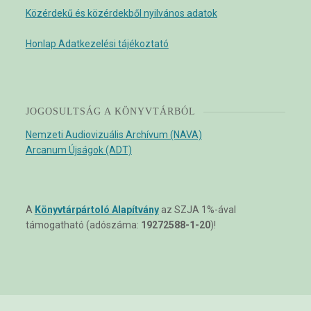
Közérdekű és közérdekből nyilvános adatok
Honlap Adatkezelési tájékoztató
JOGOSULTSÁG A KÖNYVTÁRBÓL
Nemzeti Audiovizuális Archívum (NAVA)
Arcanum Újságok (ADT)
A
Könyvtárpártoló Alapítvány
az SZJA 1%-ával
támogatható (adószáma:
19272588-1-20
)!