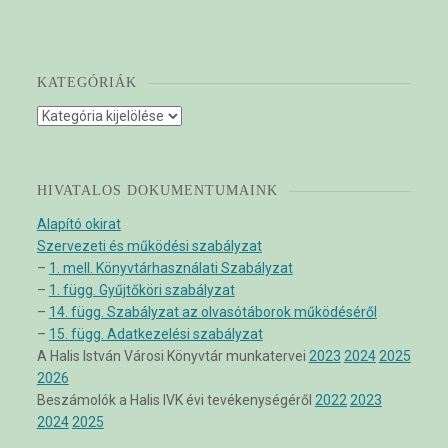
KATEGÓRIÁK
Kategóriák
HIVATALOS DOKUMENTUMAINK
Alapító okirat
Szervezeti és működési szabályzat
–
1. mell. Könyvtárhasználati Szabályzat
–
1. függ. Gyűjtőköri szabályzat
–
14. függ. Szabályzat az olvasótáborok működéséről
–
15. függ. Adatkezelési szabályzat
A Halis István Városi Könyvtár munkatervei
2023
2024
2025
2026
Beszámolók a Halis IVK évi tevékenységéről
2022
2023
2024
2025