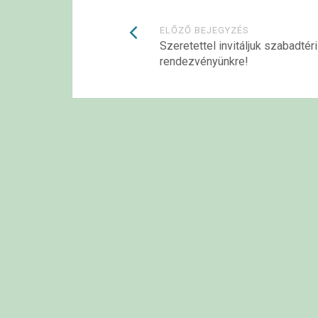
Bejegyzések
ELŐZŐ BEJEGYZÉS
Szeretettel invitáljuk szabadtéri
rendezvényünkre!
navigációja