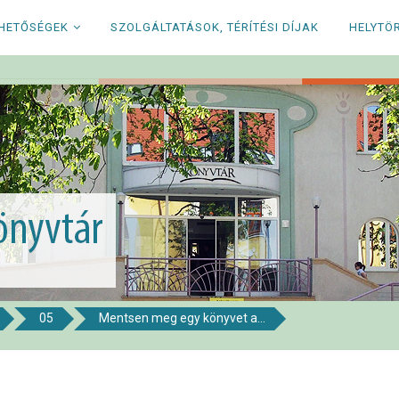
RHETŐSÉGEK
SZOLGÁLTATÁSOK, TÉRÍTÉSI DÍJAK
HELYTÖ
05
Mentsen meg egy könyvet a...
i Könyvtár