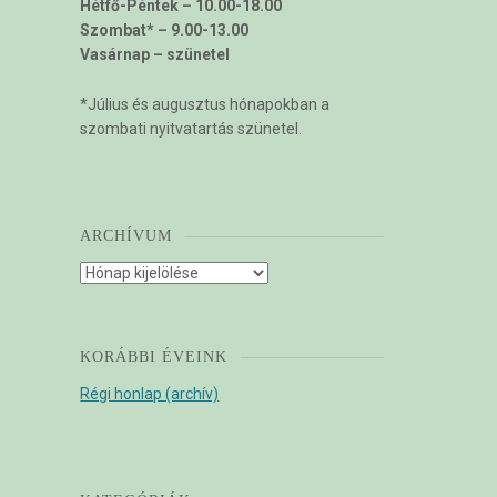
Hétfő-Péntek – 10.00-18.00
Szombat* – 9.00-13.00
Vasárnap – szünetel
*Július és augusztus hónapokban a
szombati nyitvatartás szünetel.
ARCHÍVUM
Archívum
KORÁBBI ÉVEINK
Régi honlap (archív)