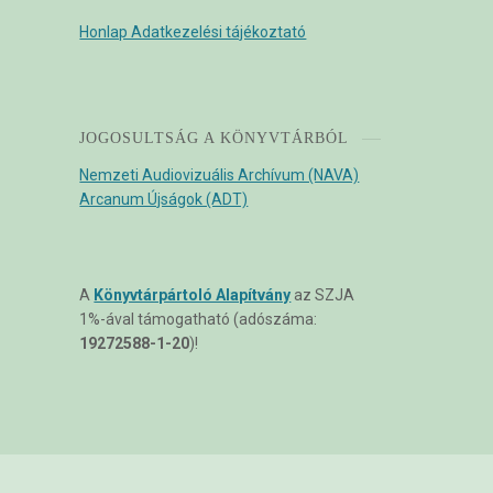
Honlap Adatkezelési tájékoztató
JOGOSULTSÁG A KÖNYVTÁRBÓL
Nemzeti Audiovizuális Archívum (NAVA)
Arcanum Újságok (ADT)
A
Könyvtárpártoló Alapítvány
az SZJA
1%-ával támogatható (adószáma:
19272588-1-20
)!