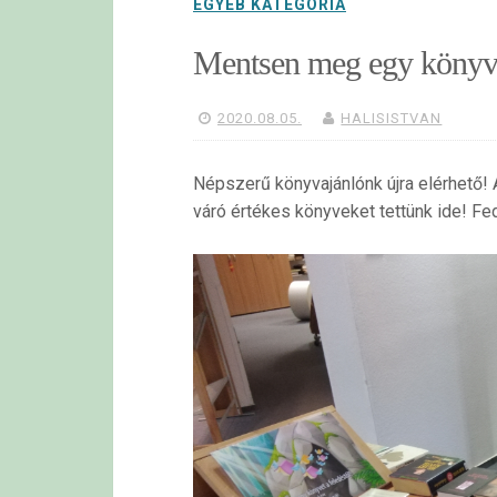
EGYÉB KATEGÓRIA
Mentsen meg egy könyvet
2020.08.05.
HALISISTVAN
Népszerű könyvajánlónk újra elérhető!
váró értékes könyveket tettünk ide! Fed