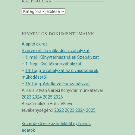
KATEGÓRIÁK
Kategóriák
HIVATALOS DOKUMENTUMAINK
Alapító okirat
Szervezeti és működési szabályzat
–
1. mell. Könyvtárhasználati Szabályzat
–
1. függ. Gyűjtőköri szabályzat
–
14. függ. Szabályzat az olvasótáborok
működéséről
–
15. függ. Adatkezelési szabályzat
A Halis István Városi Könyvtár munkatervei
2023
2024
2025
2026
Beszámolók a Halis IVK évi
tevékenységéről
2022
2023
2024
2025
Közérdekű és közérdekből nyilvános
adatok