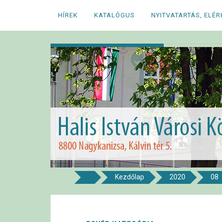
Megszakítás
HÍREK
KATALÓGUS
NYITVATARTÁS, ELÉ
Kezdőlap
2020
08
8800 NAGYKANIZSA, KÁLVIN TÉR 5.
Halis István Város