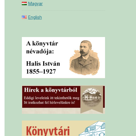
Magyar
English