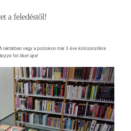
 a feledéstől!
 A raktárban vagy a polcokon már 3 éve kölcsönzőkre
ezze fel őket újra!