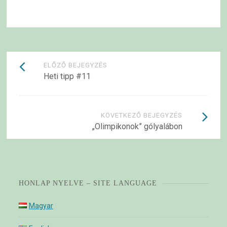
Bejegyzések
ELŐZŐ BEJEGYZÉS
Heti tipp #11
navigációja
KÖVETKEZŐ BEJEGYZÉS
„Olimpikonok” gólyalábon
HONLAP NYELVE – SITE LANGUAGE
Magyar