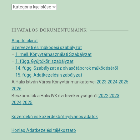
Kategóriák
HIVATALOS DOKUMENTUMAINK
Alapító okirat
Szervezeti és működési szabályzat
–
1. mell. Könyvtárhasználati Szabályzat
–
1. függ. Gyűjtőköri szabályzat
–
14. függ. Szabályzat az olvasótáborok működéséről
–
15. függ. Adatkezelési szabályzat
A Halis István Városi Könyvtár munkatervei
2023
2024
2025
2026
Beszámolók a Halis IVK évi tevékenységéről
2022
2023
2024
2025
Közérdekű és közérdekből nyilvános adatok
Honlap Adatkezelési tájékoztató