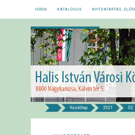
Megszakítás
HÍREK
KATALÓGUS
NYITVATARTÁS, ELÉ
Kezdőlap
2021
02
8800 NAGYKANIZSA, KÁLVIN TÉR 5.
Halis István Város