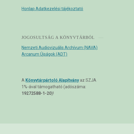
Honlap Adatkezelési tájékoztató
JOGOSULTSÁG A KÖNYVTÁRBÓL
Nemzeti Audiovizuális Archívum (NAVA)
Arcanum Újságok (ADT)
A
Könyvtárpártoló Alapítvány
az SZJA
1%-ával támogatható (adószáma:
19272588-1-20
)!