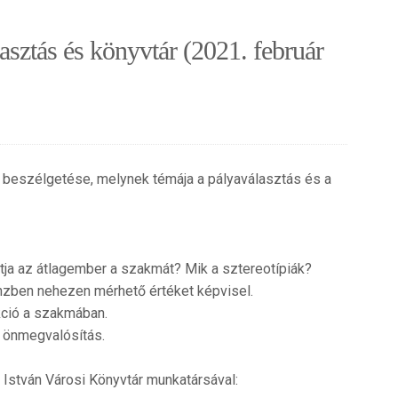
asztás és könyvtár (2021. február
 beszélgetése, melynek témája a pályaválasztás és a
tja az átlagember a szakmát? Mik a sztereotípiák?
nzben nehezen mérhető értéket képvisel.
nkció a szakmában.
v önmegvalósítás.
s István Városi Könyvtár munkatársával: