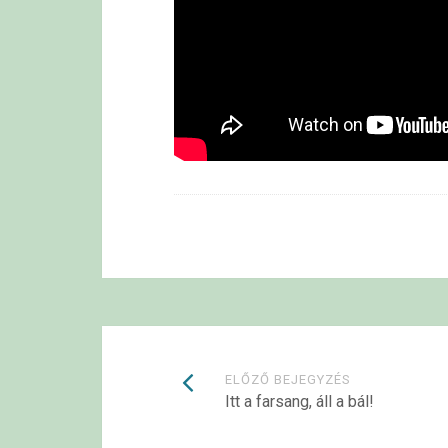
Bejegyzések
ELŐZŐ BEJEGYZÉS
Itt a farsang, áll a bál!
navigációja