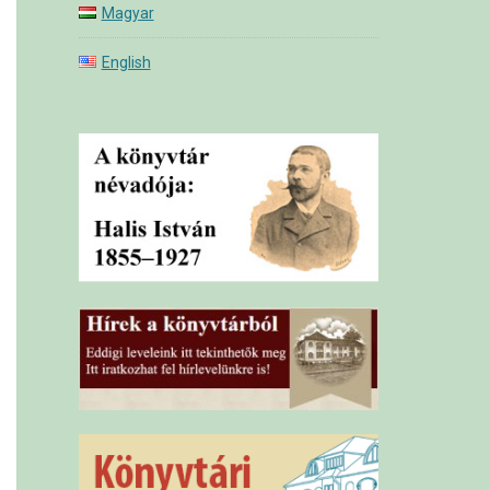
Magyar
English