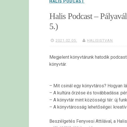
HALIS PODCAST
Halis Podcast – Pályavál
5.)
2021.02.05.
HALISISTVAN
Megjelent könyvtárunk hatodik podcast
könyvtár.
– Mit csinál egy könyvtáros? Hogyan lá
– A kultúra őrzése és továbbadása: pé
– A könyvtár mint közösségi tér: új fu
– A könyvtárosság lehetőségei: kreatí
Beszélgetés Fenyvesi Attilával, a Hali