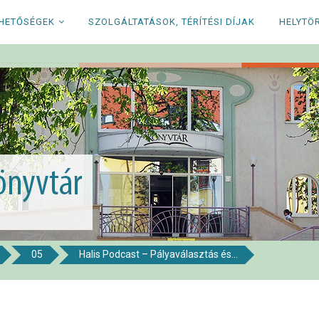
RHETŐSÉGEK
SZOLGÁLTATÁSOK, TÉRÍTÉSI DÍJAK
HELYTÖ
05
Halis Podcast – Pályaválasztás és...
i Könyvtár