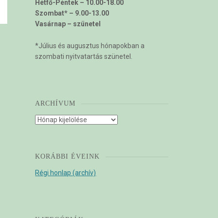
Hétfő-Péntek – 10.00-18.00
Szombat* – 9.00-13.00
Vasárnap – szünetel
*Július és augusztus hónapokban a
szombati nyitvatartás szünetel.
ARCHÍVUM
Archívum
KORÁBBI ÉVEINK
Régi honlap (archív)