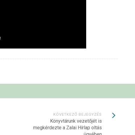
KÖVETKEZŐ BEJEGYZÉS
Könyvtárunk vezetőjét is
megkérdezte a Zalai Hírlap oltás
ügyében