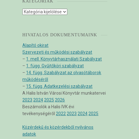
KATEGÓRIÁK
Kategóriák
HIVATALOS DOKUMENTUMAINK
Alapító okirat
Szervezeti és működési szabályzat
–
1. mell. Könyvtárhasználati Szabályzat
–
1. függ. Gyűjtőköri szabályzat
–
14. függ. Szabályzat az olvasótáborok
működéséről
–
15. függ. Adatkezelési szabályzat
A Halis István Városi Könyvtár munkatervei
2023
2024
2025
2026
Beszámolók a Halis IVK évi
tevékenységéről
2022
2023
2024
2025
Közérdekű és közérdekből nyilvános
adatok