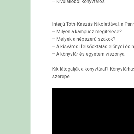
– Kívülállóból könyvtáros.
Interjú Tóth-Kaszás Nikolettával, a P
– Milyen a kampusz megítélése?
– Melyek a népszerű szakok?
– A kisvárosi felsőoktatás előnyei és h
– A könyvtár és egyetem viszonya.
Kik látogatják a könyvtárat? Könyvtárh
szerepe.