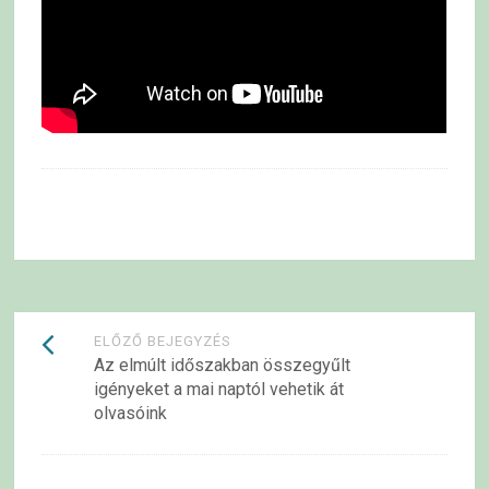
Bejegyzések
ELŐZŐ BEJEGYZÉS
Az elmúlt időszakban összegyűlt
navigációja
igényeket a mai naptól vehetik át
olvasóink