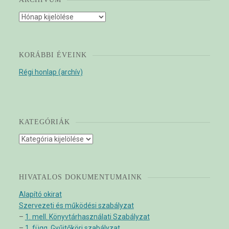
Archívum
KORÁBBI ÉVEINK
Régi honlap (archív)
KATEGÓRIÁK
Kategóriák
HIVATALOS DOKUMENTUMAINK
Alapító okirat
Szervezeti és működési szabályzat
–
1. mell. Könyvtárhasználati Szabályzat
–
1. függ. Gyűjtőköri szabályzat