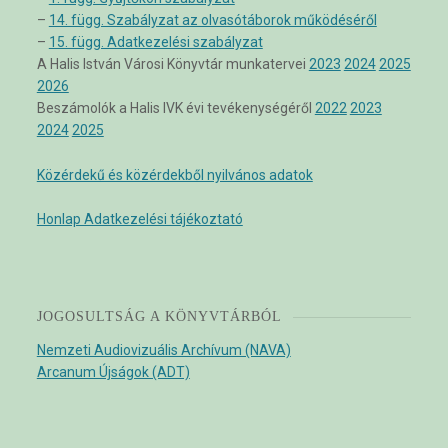
–
14. függ. Szabályzat az olvasótáborok működéséről
–
15. függ. Adatkezelési szabályzat
A Halis István Városi Könyvtár munkatervei
2023
2024
2025
2026
Beszámolók a Halis IVK évi tevékenységéről
2022
2023
2024
2025
Közérdekű és közérdekből nyilvános adatok
Honlap Adatkezelési tájékoztató
JOGOSULTSÁG A KÖNYVTÁRBÓL
Nemzeti Audiovizuális Archívum (NAVA)
Arcanum Újságok (ADT)