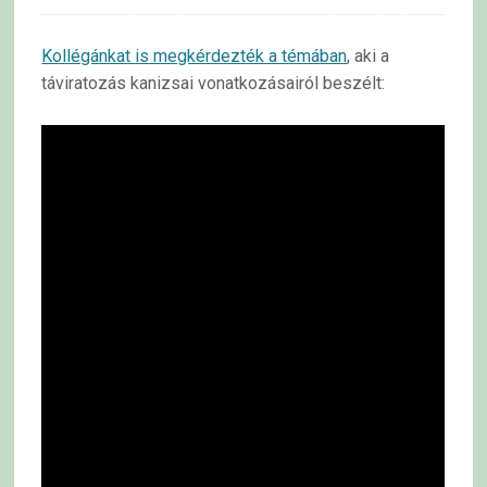
Kollégánkat is megkérdezték a témában
, aki a
táviratozás kanizsai vonatkozásairól beszélt: