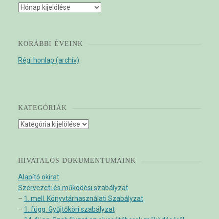
Archívum
KORÁBBI ÉVEINK
Régi honlap (archív)
KATEGÓRIÁK
Kategóriák
HIVATALOS DOKUMENTUMAINK
Alapító okirat
Szervezeti és működési szabályzat
–
1. mell. Könyvtárhasználati Szabályzat
–
1. függ. Gyűjtőköri szabályzat