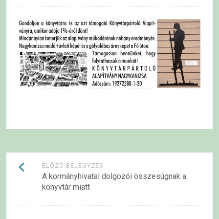
Bejegyzések
ELŐZŐ BEJEGYZÉS
A kormányhivatal dolgozói összesúgnak a
navigációja
könyvtár miatt