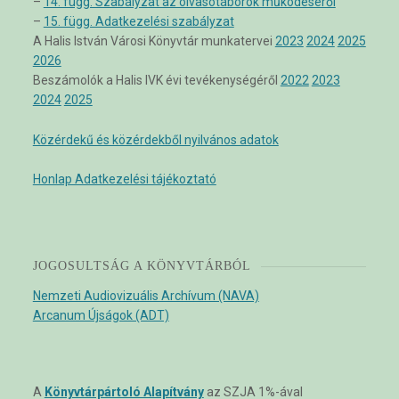
–
14. függ. Szabályzat az olvasótáborok működéséről
–
15. függ. Adatkezelési szabályzat
A Halis István Városi Könyvtár munkatervei
2023
2024
2025
2026
Beszámolók a Halis IVK évi tevékenységéről
2022
2023
2024
2025
Közérdekű és közérdekből nyilvános adatok
Honlap Adatkezelési tájékoztató
JOGOSULTSÁG A KÖNYVTÁRBÓL
Nemzeti Audiovizuális Archívum (NAVA)
Arcanum Újságok (ADT)
A
Könyvtárpártoló Alapítvány
az SZJA 1%-ával