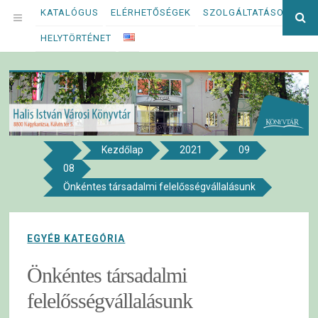
Megszakítás
KATALÓGUS
ELÉRHETŐSÉGEK
SZOLGÁLTATÁSOK
Ke
OPEN
kif
HELYTÖRTÉNET
MENU
Kezdőlap
2021
09
8800 NAGYKANIZSA, KÁLVIN TÉR 5.
08
Halis István Városi Könyvtár
Önkéntes társadalmi felelősségvállalásunk
EGYÉB KATEGÓRIA
Önkéntes társadalmi
felelősségvállalásunk