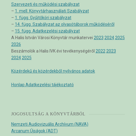
Szervezeti és működési szabályzat
–
1. mell. Könyvtárhasználati Szabályzat
–
1. függ. Gyűjtőköri szabályzat
–
14. függ. Szabályzat az olvasótáborok működéséről
–
15. függ. Adatkezelési szabályzat
A Halis István Városi Könyvtár munkatervei
2023
2024
2025
2026
Beszámolók a Halis IVK évi tevékenységéről
2022
2023
2024
2025
Közérdekű és közérdekből nyilvános adatok
Honlap Adatkezelési tájékoztató
JOGOSULTSÁG A KÖNYVTÁRBÓL
Nemzeti Audiovizuális Archívum (NAVA)
Arcanum Újságok (ADT)