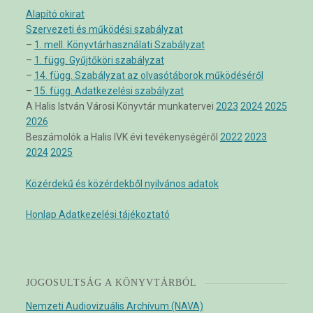
Alapító okirat
Szervezeti és működési szabályzat
–
1. mell. Könyvtárhasználati Szabályzat
–
1. függ. Gyűjtőköri szabályzat
–
14. függ. Szabályzat az olvasótáborok működéséről
–
15. függ. Adatkezelési szabályzat
A Halis István Városi Könyvtár munkatervei
2023
2024
2025
2026
Beszámolók a Halis IVK évi tevékenységéről
2022
2023
2024
2025
Közérdekű és közérdekből nyilvános adatok
Honlap Adatkezelési tájékoztató
JOGOSULTSÁG A KÖNYVTÁRBÓL
Nemzeti Audiovizuális Archívum (NAVA)