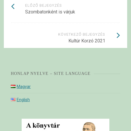
Bejegyzések
ELŐZŐ BEJEGYZÉS
Szombatonként is várjuk
navigációja
KÖVETKEZŐ BEJEGYZÉS
Kultúr Korzó 2021
HONLAP NYELVE – SITE LANGUAGE
Magyar
English