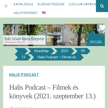
Megszakítás
KATALÓGUS
ELÉRHETŐSÉGEK
SZOLGÁLTATÁSOK
Ke
OPEN
kif
HELYTÖRTÉNET
MENU
Kezdőlap
2021
09
8800 NAGYKANIZSA, KÁLVIN TÉR 5.
13
Halis Podcast – Filmek és...
Halis István Városi Könyvtár
HALIS PODCAST
Halis Podcast – Filmek és
könyvek (2021. szeptember 13.)
2021.09.13.