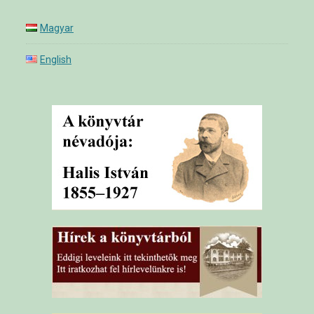
Magyar
English