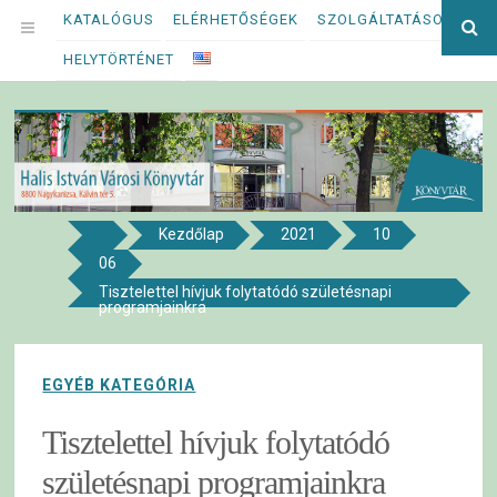
Megszakítás
KATALÓGUS
ELÉRHETŐSÉGEK
SZOLGÁLTATÁSOK
Ke
OPEN
kif
HELYTÖRTÉNET
MENU
Kezdőlap
2021
10
8800 NAGYKANIZSA, KÁLVIN TÉR 5.
06
Halis István Városi Könyvtár
Tisztelettel hívjuk folytatódó születésnapi
programjainkra
EGYÉB KATEGÓRIA
Tisztelettel hívjuk folytatódó
születésnapi programjainkra