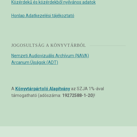
Közérdekű és közérdekből nyilvános adatok
Honlap Adatkezelési tájékoztató
JOGOSULTSÁG A KÖNYVTÁRBÓL
Nemzeti Audiovizuális Archívum (NAVA)
Arcanum Újságok (ADT)
A
Könyvtárpártoló Alapítvány
az SZJA 1%-ával
támogatható (adószáma:
19272588-1-20
)!