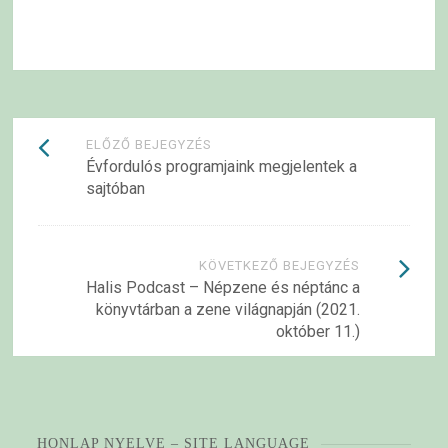
Bejegyzések
ELŐZŐ BEJEGYZÉS
Évfordulós programjaink megjelentek a
navigációja
sajtóban
KÖVETKEZŐ BEJEGYZÉS
Halis Podcast – Népzene és néptánc a
könyvtárban a zene világnapján (2021.
október 11.)
HONLAP NYELVE – SITE LANGUAGE