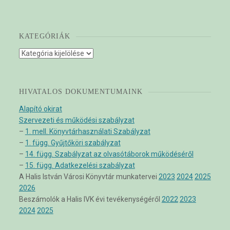
KATEGÓRIÁK
Kategóriák
HIVATALOS DOKUMENTUMAINK
Alapító okirat
Szervezeti és működési szabályzat
–
1. mell. Könyvtárhasználati Szabályzat
–
1. függ. Gyűjtőköri szabályzat
–
14. függ. Szabályzat az olvasótáborok működéséről
–
15. függ. Adatkezelési szabályzat
A Halis István Városi Könyvtár munkatervei
2023
2024
2025
2026
Beszámolók a Halis IVK évi tevékenységéről
2022
2023
2024
2025