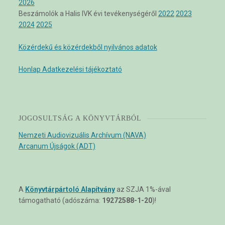
2026
Beszámolók a Halis IVK évi tevékenységéről
2022
2023
2024
2025
Közérdekű és közérdekből nyilvános adatok
Honlap Adatkezelési tájékoztató
JOGOSULTSÁG A KÖNYVTÁRBÓL
Nemzeti Audiovizuális Archívum (NAVA)
Arcanum Újságok (ADT)
A
Könyvtárpártoló Alapítvány
az SZJA 1%-ával
támogatható (adószáma:
19272588-1-20
)!