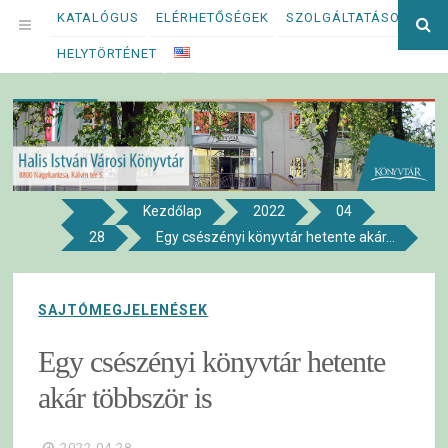
Megszakítás
KATALÓGUS
ELÉRHETŐSÉGEK
SZOLGÁLTATÁSOK
Ke
OPEN
kif
HELYTÖRTÉNET
MENU
Kezdőlap
2022
04
8800 NAGYKANIZSA, KÁLVIN TÉR 5.
28
Egy csészényi könyvtár hetente akár...
Halis István Városi Könyvtár
SAJTÓMEGJELENÉSEK
Egy csészényi könyvtár hetente
akár többször is
2022.04.28.