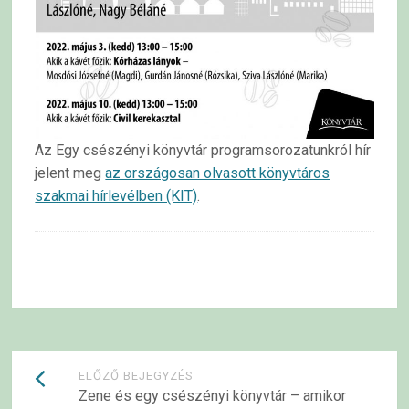
Az Egy csészényi könyvtár programsorozatunkról hír
jelent meg
az országosan olvasott könyvtáros
szakmai hírlevélben (KIT)
.
Bejegyzések
ELŐZŐ BEJEGYZÉS
Zene és egy csészényi könyvtár – amikor
navigációja