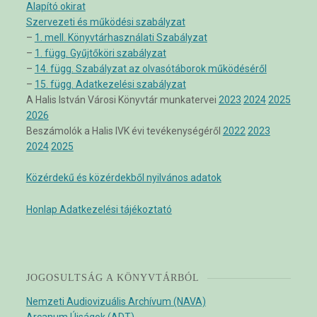
Alapító okirat
Szervezeti és működési szabályzat
–
1. mell. Könyvtárhasználati Szabályzat
–
1. függ. Gyűjtőköri szabályzat
–
14. függ. Szabályzat az olvasótáborok működéséről
–
15. függ. Adatkezelési szabályzat
A Halis István Városi Könyvtár munkatervei
2023
2024
2025
2026
Beszámolók a Halis IVK évi tevékenységéről
2022
2023
2024
2025
Közérdekű és közérdekből nyilvános adatok
Honlap Adatkezelési tájékoztató
JOGOSULTSÁG A KÖNYVTÁRBÓL
Nemzeti Audiovizuális Archívum (NAVA)