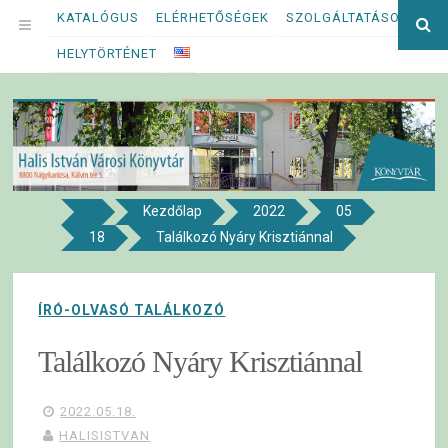
Megszakítás
KATALÓGUS
ELÉRHETŐSÉGEK
SZOLGÁLTATÁSOK
Ke
OPEN
kif
HELYTÖRTÉNET
MENU
Kezdőlap
2022
05
8800 NAGYKANIZSA, KÁLVIN TÉR 5.
18
Találkozó Nyáry Krisztiánnal
Halis István Városi Könyvtár
ÍRÓ-OLVASÓ TALÁLKOZÓ
Találkozó Nyáry Krisztiánnal
2022.05.18.
HALISISTVAN