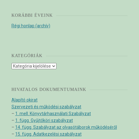
KORÁBBI ÉVEINK
Régi honlap (archív)
KATEGÓRIÁK
Kategóriák
HIVATALOS DOKUMENTUMAINK
Alapító okirat
Szervezeti és működési szabályzat
–
1. mell. Könyvtárhasználati Szabályzat
–
1. függ. Gyűjtőköri szabályzat
–
14. függ. Szabályzat az olvasótáborok működéséről
–
15. függ. Adatkezelési szabályzat