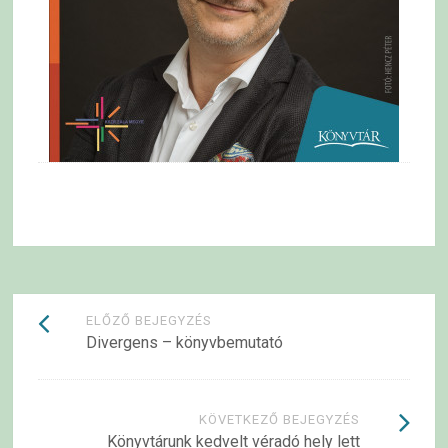
Bejegyzések
ELŐZŐ BEJEGYZÉS
Divergens – könyvbemutató
navigációja
KÖVETKEZŐ BEJEGYZÉS
Könyvtárunk kedvelt véradó hely lett