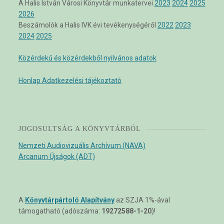
A Halis István Városi Könyvtár munkatervei
2023
2024
2025
2026
Beszámolók a Halis IVK évi tevékenységéről
2022
2023
2024
2025
Közérdekű és közérdekből nyilvános adatok
Honlap Adatkezelési tájékoztató
JOGOSULTSÁG A KÖNYVTÁRBÓL
Nemzeti Audiovizuális Archívum (NAVA)
Arcanum Újságok (ADT)
A
Könyvtárpártoló Alapítvány
az SZJA 1%-ával
támogatható (adószáma:
19272588-1-20
)!