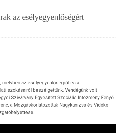
rak az esélyegyenlőségért
da, melyben az esélyegyenlőségről és a
ati szokásairól beszélgettünk. Vendégünk volt
gyei Szivárvány Egyesített Szociális Intézmény Fenyő
renc, a Mozgáskorlátozottak Nagykanizsa és Vidéke
azgatóhelyettese.