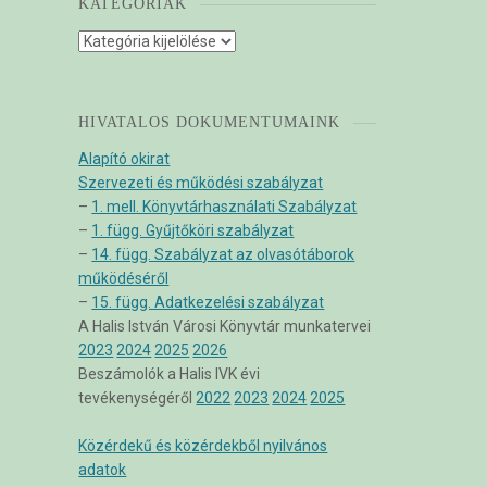
KATEGÓRIÁK
Kategóriák
HIVATALOS DOKUMENTUMAINK
Alapító okirat
Szervezeti és működési szabályzat
–
1. mell. Könyvtárhasználati Szabályzat
–
1. függ. Gyűjtőköri szabályzat
–
14. függ. Szabályzat az olvasótáborok
működéséről
–
15. függ. Adatkezelési szabályzat
A Halis István Városi Könyvtár munkatervei
2023
2024
2025
2026
Beszámolók a Halis IVK évi
tevékenységéről
2022
2023
2024
2025
Közérdekű és közérdekből nyilvános
adatok