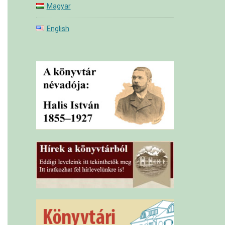
Magyar
English