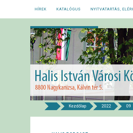
Megszakítás
HÍREK
KATALÓGUS
NYITVATARTÁS, ELÉ
Kezdőlap
2022
09
8800 NAGYKANIZSA, KÁLVIN TÉR 5.
Halis István Város