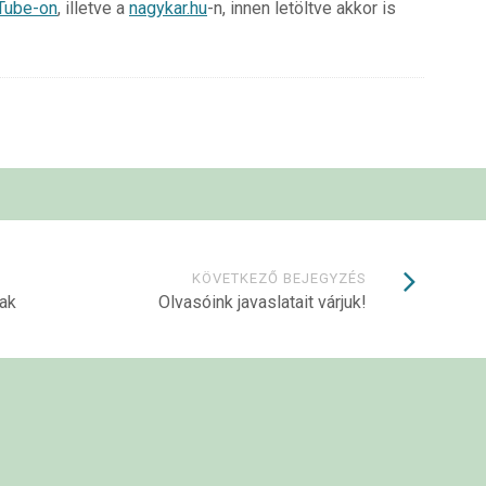
Tube-on
, illetve a
nagykar.hu
-n, innen letöltve akkor is
KÖVETKEZŐ BEJEGYZÉS
ak
Olvasóink javaslatait várjuk!