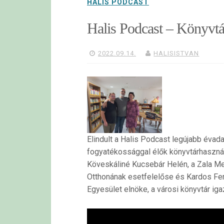
HALIS PODCAST
Halis Podcast – Könyvtá
2022.09.14.
HALISISTVAN
Elindult a Halis Podcast legújabb éva
fogyatékossággal élők könyvtárhasznál
Köveskáliné Kucsebár Helén, a Zala Me
Otthonának esetfelelőse és Kardos Fe
Egyesület elnöke, a városi könyvtár ig