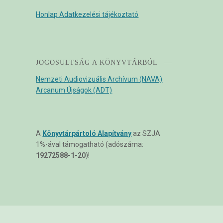
Honlap Adatkezelési tájékoztató
JOGOSULTSÁG A KÖNYVTÁRBÓL
Nemzeti Audiovizuális Archívum (NAVA)
Arcanum Újságok (ADT)
A
Könyvtárpártoló Alapítvány
az SZJA
1%-ával támogatható (adószáma:
19272588-1-20
)!