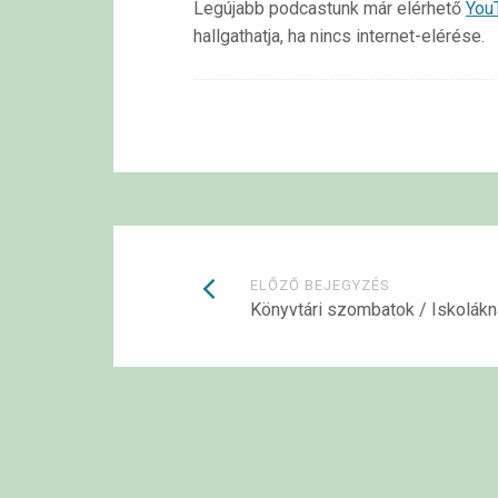
Legújabb podcastunk már elérhető
You
hallgathatja, ha nincs internet-elérése.
Bejegyzések
ELŐZŐ BEJEGYZÉS
Könyvtári szombatok / Iskolákn
navigációja