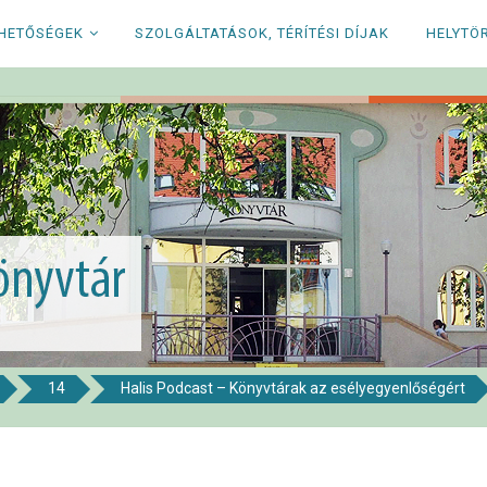
RHETŐSÉGEK
SZOLGÁLTATÁSOK, TÉRÍTÉSI DÍJAK
HELYTÖ
14
Halis Podcast – Könyvtárak az esélyegyenlőségért
i Könyvtár