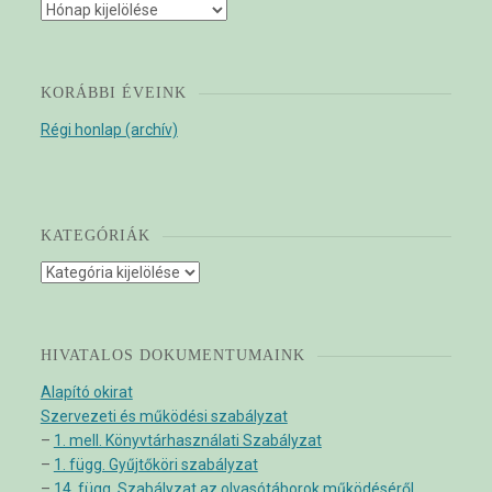
Archívum
KORÁBBI ÉVEINK
Régi honlap (archív)
KATEGÓRIÁK
Kategóriák
HIVATALOS DOKUMENTUMAINK
Alapító okirat
Szervezeti és működési szabályzat
–
1. mell. Könyvtárhasználati Szabályzat
–
1. függ. Gyűjtőköri szabályzat
–
14. függ. Szabályzat az olvasótáborok működéséről