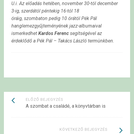
U.i. Az előadás hetében, november 30-tól december
3-ig, szerdától péntekig 16-tól 18
óráig, szombaton pedig 10 órától Pék Pál
hanglemezgyűjteményének jazz-albumaival
ismerkedhet
Kardos Ferenc
segítségével az
érdeklődő a Pék Pál – Takács László termünkben.
Bejegyzések
ELŐZŐ BEJEGYZÉS
A szombat a családé, a könyvtárban is
navigációja
KÖVETKEZŐ BEJEGYZÉS