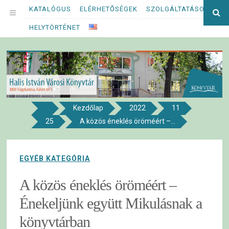
Megszakítás
KATALÓGUS
ELÉRHETŐSÉGEK
SZOLGÁLTATÁSOK
Ke
OPEN
kif
HELYTÖRTÉNET
MENU
Kezdőlap
2022
11
8800 NAGYKANIZSA, KÁLVIN TÉR 5.
25
A közös éneklés öröméért –...
Halis István Városi Könyvtár
EGYÉB KATEGÓRIA
A közös éneklés öröméért –
Énekeljünk együtt Mikulásnak a
könyvtárban