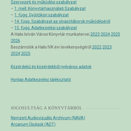
Szervezeti és működési szabályzat
–
1. mell. Könyvtárhasználati Szabályzat
–
1. függ. Gyűjtőköri szabályzat
–
14. függ. Szabályzat az olvasótáborok működéséről
–
15. függ. Adatkezelési szabályzat
A Halis István Városi Könyvtár munkatervei
2023
2024
2025
2026
Beszámolók a Halis IVK évi tevékenységéről
2022
2023
2024
2025
Közérdekű és közérdekből nyilvános adatok
Honlap Adatkezelési tájékoztató
JOGOSULTSÁG A KÖNYVTÁRBÓL
Nemzeti Audiovizuális Archívum (NAVA)
Arcanum Újságok (ADT)