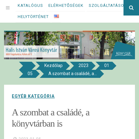
Megszakítás
KATALÓGUS
ELÉRHETŐSÉGEK
SZOLGÁLTATÁSOK
Ke
OPEN
kif
HELYTÖRTÉNET
MENU
Kezdőlap
2023
01
8800 NAGYKANIZSA, KÁLVIN TÉR 5.
05
A szombat a családé, a...
Halis István Városi Könyvtár
EGYÉB KATEGÓRIA
A szombat a családé, a
könyvtárban is
2023.01.05.