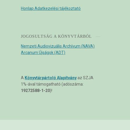
Honlap Adatkezelési tájékoztató
JOGOSULTSÁG A KÖNYVTÁRBÓL
Nemzeti Audiovizuális Archívum (NAVA)
Arcanum Újságok (ADT)
A
Könyvtárpártoló Alapítvány
az SZJA
1%-ával támogatható (adószáma:
19272588-1-20
)!