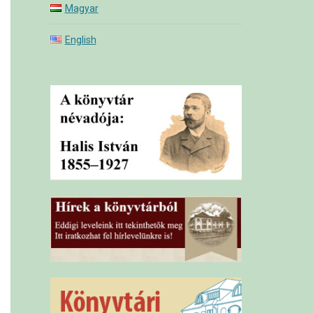
Magyar
English