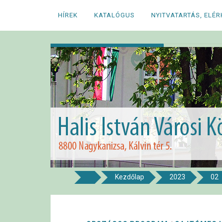
Megszakítás
HÍREK
KATALÓGUS
NYITVATARTÁS, ELÉ
Kezdőlap
2023
02
8800 NAGYKANIZSA, KÁLVIN TÉR 5.
Halis István Város