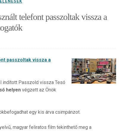
ELENÉSEK
ált telefont passzoltak vissza a
togatók
nt passzoltak vissza a
al indított Passzold vissza Tesó
ső helyen
végzett az Önök
rökbefogadhat egy kis árva csimpánzot.
elvű, magyar feliratos film tekinthető meg a