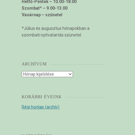
Hétfő-Péntek – 10.00-18.00
Szombat* – 9.00-13.00
Vasárnap – szünetel
*Július és augusztus hónapokban a
szombati nyitvatartás szünetel.
ARCHÍVUM
Archívum
KORÁBBI ÉVEINK
Régi honlap (archív)