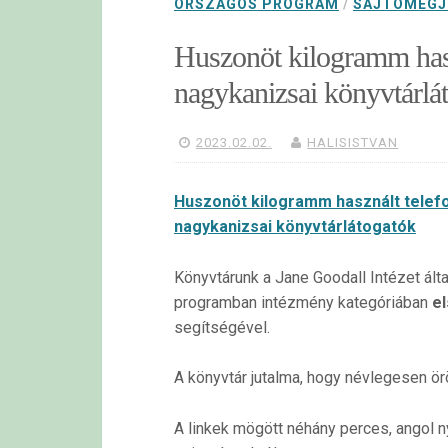
ORSZÁGOS PROGRAM
/
SAJTÓMEGJ
Huszonöt kilogramm haszn
nagykanizsai könyvtárlá
2023.02.02.
HALISISTVAN
Huszonöt kilogramm használt telefo
nagykanizsai könyvtárlátogatók
Könyvtárunk a Jane Goodall Intézet ált
programban intézmény kategóriában
el
segítségével.
A könyvtár jutalma, hogy névlegesen ö
A linkek mögött néhány perces, angol ny