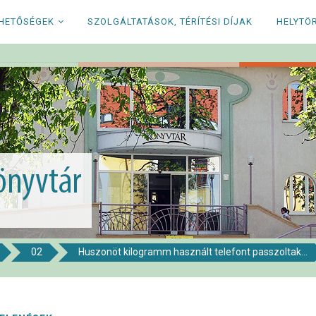
RHETŐSÉGEK
SZOLGÁLTATÁSOK, TÉRÍTÉSI DÍJAK
HELYTÖ
02
Huszonöt kilogramm használt telefont passzoltak...
i Könyvtár