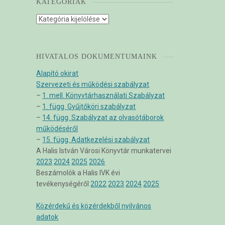
KATEGÓRIÁK
Kategóriák
HIVATALOS DOKUMENTUMAINK
Alapító okirat
Szervezeti és működési szabályzat
–
1. mell. Könyvtárhasználati Szabályzat
–
1. függ. Gyűjtőköri szabályzat
–
14. függ. Szabályzat az olvasótáborok
működéséről
–
15. függ. Adatkezelési szabályzat
A Halis István Városi Könyvtár munkatervei
2023
2024
2025
2026
Beszámolók a Halis IVK évi
tevékenységéről
2022
2023
2024
2025
Közérdekű és közérdekből nyilvános
adatok