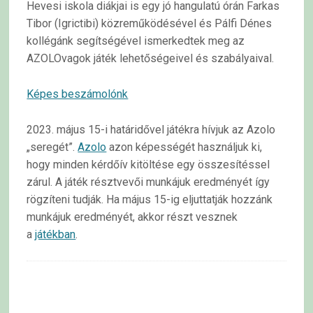
Hevesi iskola diákjai is egy jó hangulatú órán Farkas
Tibor (Igrictibi) közreműködésével és Pálfi Dénes
kollégánk segítségével ismerkedtek meg az
AZOLOvagok játék lehetőségeivel és szabályaival.
Képes beszámolónk
2023. május 15-i határidővel játékra hívjuk az Azolo
„seregét”.
Azolo
azon képességét használjuk ki,
hogy minden kérdőív kitöltése egy összesítéssel
zárul. A játék résztvevői munkájuk eredményét így
rögzíteni tudják. Ha május 15-ig eljuttatják hozzánk
munkájuk eredményét, akkor részt vesznek
a
játékban
.