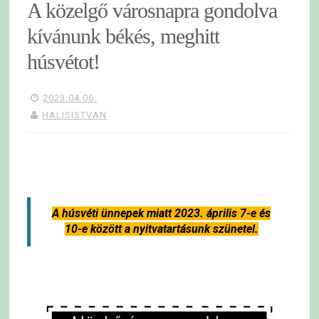
A közelgő városnapra gondolva
kívánunk békés, meghitt
húsvétot!
2023.04.06.
HALISISTVAN
A húsvéti ünnepek miatt 2023. április 7-e és
10-e között a nyitvatartásunk szünetel.