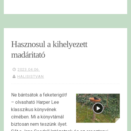
Hasznosul a kihelyezett
madáritató
2023.04.06.
HALISISTVAN
Ne bántsátok a feketerigót!
– olvasható Harper Lee
klasszikus könyvének
címében. Mi a könyvtárnál
biztosan nem teszünk ilyet.