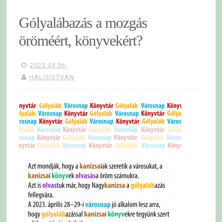
Gólyalábazás a mozgás
öröméért, könyvekért?
2023.04.06.
HALISISTVAN