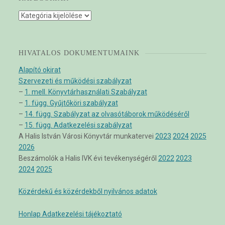
Kategóriák
HIVATALOS DOKUMENTUMAINK
Alapító okirat
Szervezeti és működési szabályzat
–
1. mell. Könyvtárhasználati Szabályzat
–
1. függ. Gyűjtőköri szabályzat
–
14. függ. Szabályzat az olvasótáborok működéséről
–
15. függ. Adatkezelési szabályzat
A Halis István Városi Könyvtár munkatervei
2023
2024
2025
2026
Beszámolók a Halis IVK évi tevékenységéről
2022
2023
2024
2025
Közérdekű és közérdekből nyilvános adatok
Honlap Adatkezelési tájékoztató