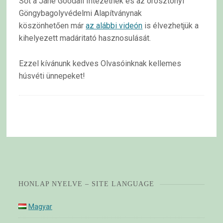
Sőt a Jane Goodall Intézetnek és az orosztonyi
Göngybagolyvédelmi Alapítványnak
köszönhetően már
az alábbi videón
is élvezhetjük a
kihelyezett madáritató hasznosulását.
Ezzel kívánunk kedves Olvasóinknak kellemes
húsvéti ünnepeket!
HONLAP NYELVE – SITE LANGUAGE
Magyar