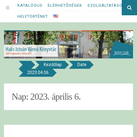
Megszakítás
KATALÓGUS
ELÉRHETŐSÉGEK
SZOLGÁLTATÁSOK
Ke
OPEN
kif
HELYTÖRTÉNET
MENU
Kezdőlap
Date
8800 NAGYKANIZSA, KÁLVIN TÉR 5.
2023.04.06.
Halis István Városi Könyvtár
Nap:
2023. április 6.