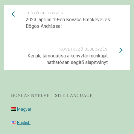
Bejegyzések
ELŐZŐ BEJEGYZÉS
2023. április 19-én Kovács Emőkével és
navigációja
Bögös Andrással
KÖVETKEZŐ BEJEGYZÉS
Kérjük, támogassa a könyvtár munkáját
hathatósan segítő alapítványt
HONLAP NYELVE – SITE LANGUAGE
Magyar
English