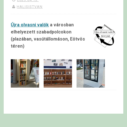
HALISISTVAN
Újra olvasni valók
a városban
elhelyezett szabadpolcokon
(plazában, vasútállomáson, Eötvös
téren)