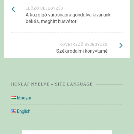
Bejegyzések
ELŐZŐ BEJEGYZÉS
A közelgő városnapra gondolva kívánunk
navigációja
békés, meghitt húsvétot!
KÖVETKEZŐ BEJEGYZÉS
Székirodalmi könyvturné
HONLAP NYELVE – SITE LANGUAGE
Magyar
English