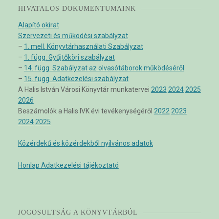
HIVATALOS DOKUMENTUMAINK
Alapító okirat
Szervezeti és működési szabályzat
–
1. mell. Könyvtárhasználati Szabályzat
–
1. függ. Gyűjtőköri szabályzat
–
14. függ. Szabályzat az olvasótáborok működéséről
–
15. függ. Adatkezelési szabályzat
A Halis István Városi Könyvtár munkatervei
2023
2024
2025
2026
Beszámolók a Halis IVK évi tevékenységéről
2022
2023
2024
2025
Közérdekű és közérdekből nyilvános adatok
Honlap Adatkezelési tájékoztató
JOGOSULTSÁG A KÖNYVTÁRBÓL