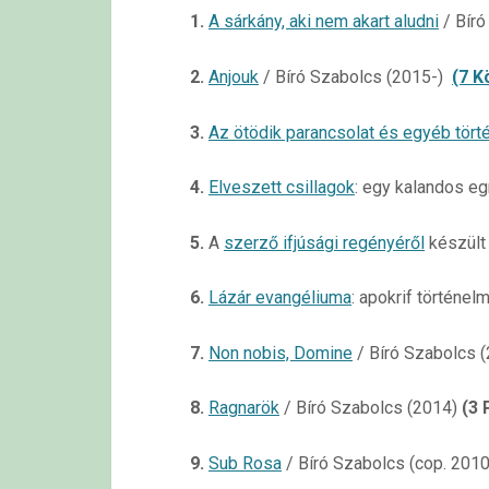
1.
A sárkány, aki nem akart aludni
/ Bíró
2.
Anjouk
/ Bíró Szabolcs (2015-)
(7 K
3.
Az ötödik parancsolat és egyéb tört
4.
Elveszett csillagok
: egy kalandos eg
5.
A
szerző ifjúsági regényéről
készült
6.
Lázár evangéliuma
: apokrif történe
7.
Non nobis, Domine
/ Bíró Szabolcs 
8.
Ragnarök
/ Bíró Szabolcs (2014)
(3 
9.
Sub Rosa
/ Bíró Szabolcs (cop. 201