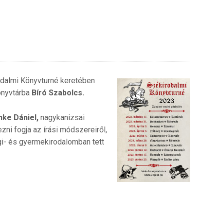
odalmi Könyvturné keretében
Könyvtárba
Bíró Szabolcs.
ke Dániel,
nagykanizsai
zni fogja az írási módszereiről,
ági- és gyermekirodalomban tett