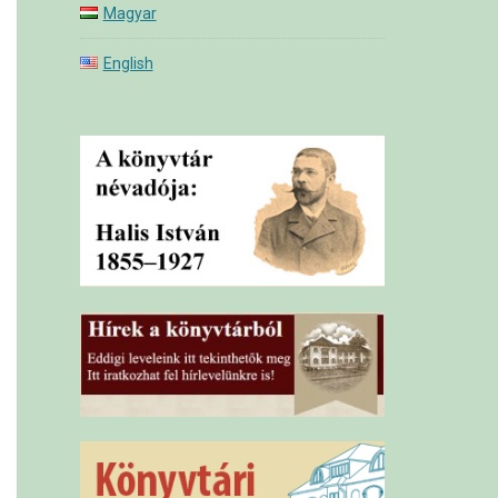
Magyar
English