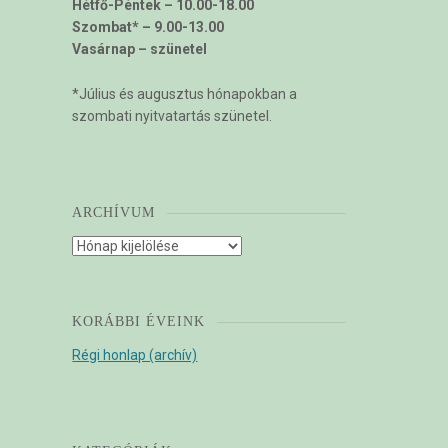
Hétfő-Péntek – 10.00-18.00
Szombat* – 9.00-13.00
Vasárnap – szünetel
*Július és augusztus hónapokban a
szombati nyitvatartás szünetel.
ARCHÍVUM
Archívum
KORÁBBI ÉVEINK
Régi honlap (archív)