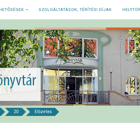
RHETŐSÉGEK
SZOLGÁLTATÁSOK, TÉRÍTÉSI DÍJAK
HELYTÖ
20
Előzetes
i Könyvtár