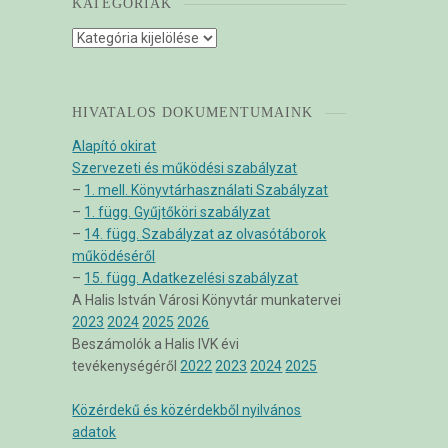
KATEGÓRIÁK
Kategóriák
HIVATALOS DOKUMENTUMAINK
Alapító okirat
Szervezeti és működési szabályzat
–
1. mell. Könyvtárhasználati Szabályzat
–
1. függ. Gyűjtőköri szabályzat
–
14. függ. Szabályzat az olvasótáborok
működéséről
–
15. függ. Adatkezelési szabályzat
A Halis István Városi Könyvtár munkatervei
2023
2024
2025
2026
Beszámolók a Halis IVK évi
tevékenységéről
2022
2023
2024
2025
Közérdekű és közérdekből nyilvános
adatok