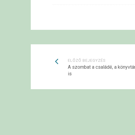
Bejegyzések
ELŐZŐ BEJEGYZÉS
A szombat a családé, a könyvtá
is
navigációja