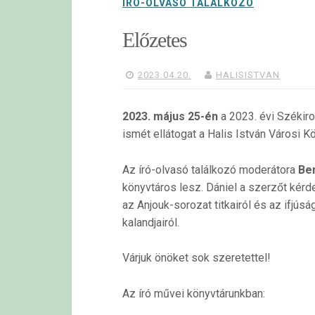
ÍRÓ-OLVASÓ TALÁLKOZÓ
Előzetes
2023.04.20.
HALISISTVAN
2023. május 25-én
a 2023. évi Székir
ismét ellátogat a Halis István Városi 
Az író-olvasó találkozó moderátora
Ben
könyvtáros lesz. Dániel a szerzőt kérde
az Anjouk-sorozat titkairól és az ifjús
kalandjairól.
Várjuk önöket sok szeretettel!
Az író művei könyvtárunkban: