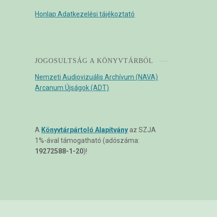
Honlap Adatkezelési tájékoztató
JOGOSULTSÁG A KÖNYVTÁRBÓL
Nemzeti Audiovizuális Archívum (NAVA)
Arcanum Újságok (ADT)
A
Könyvtárpártoló Alapítvány
az SZJA
1%-ával támogatható (adószáma:
19272588-1-20
)!