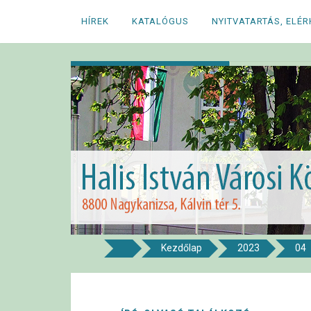
Megszakítás
HÍREK
KATALÓGUS
NYITVATARTÁS, ELÉ
Kezdőlap
2023
04
8800 NAGYKANIZSA, KÁLVIN TÉR 5.
Halis István Város