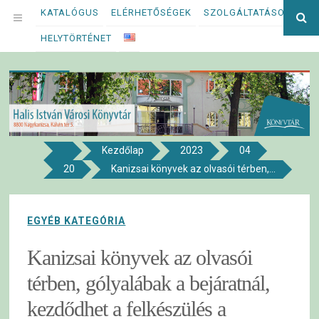
Megszakítás
KATALÓGUS
ELÉRHETŐSÉGEK
SZOLGÁLTATÁSOK
Ke
OPEN
kif
HELYTÖRTÉNET
MENU
Kezdőlap
2023
04
8800 NAGYKANIZSA, KÁLVIN TÉR 5.
20
Kanizsai könyvek az olvasói térben,...
Halis István Városi Könyvtár
EGYÉB KATEGÓRIA
Kanizsai könyvek az olvasói
térben, gólyalábak a bejáratnál,
kezdődhet a felkészülés a