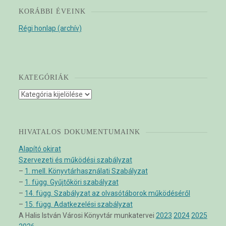
KORÁBBI ÉVEINK
Régi honlap (archív)
KATEGÓRIÁK
Kategóriák
HIVATALOS DOKUMENTUMAINK
Alapító okirat
Szervezeti és működési szabályzat
–
1. mell. Könyvtárhasználati Szabályzat
–
1. függ. Gyűjtőköri szabályzat
–
14. függ. Szabályzat az olvasótáborok működéséről
–
15. függ. Adatkezelési szabályzat
A Halis István Városi Könyvtár munkatervei
2023
2024
2025