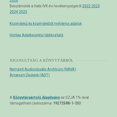
2026
Beszámolók a Halis IVK évi tevékenységéről
2022
2023
2024
2025
Közérdekű és közérdekből nyilvános adatok
Honlap Adatkezelési tájékoztató
JOGOSULTSÁG A KÖNYVTÁRBÓL
Nemzeti Audiovizuális Archívum (NAVA)
Arcanum Újságok (ADT)
A
Könyvtárpártoló Alapítvány
az SZJA 1%-ával
támogatható (adószáma:
19272588-1-20
)!