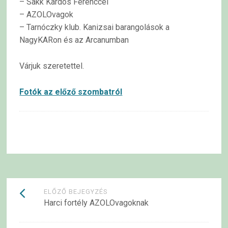
– Sakk Kardos Ferenccel
– AZOLOvagok
– Tarnóczky klub. Kanizsai barangolások a
NagyKARon és az Arcanumban
Várjuk szeretettel.
Fotók az előző szombatról
Bejegyzések
ELŐZŐ BEJEGYZÉS
Harci fortély AZOLOvagoknak
navigációja