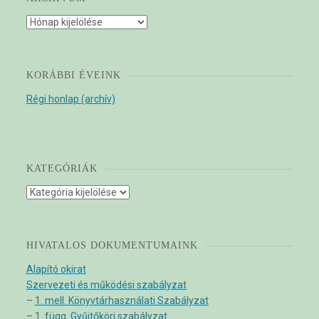
Archívum
KORÁBBI ÉVEINK
Régi honlap (archív)
KATEGÓRIÁK
Kategóriák
HIVATALOS DOKUMENTUMAINK
Alapító okirat
Szervezeti és működési szabályzat
–
1. mell. Könyvtárhasználati Szabályzat
–
1. függ. Gyűjtőköri szabályzat