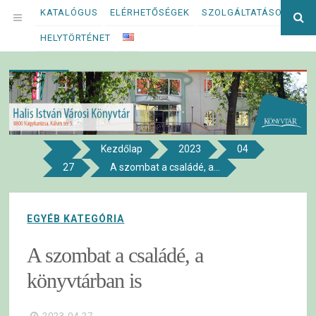
Megszakítás
KATALÓGUS
ELÉRHETŐSÉGEK
SZOLGÁLTATÁSOK
Ke
OPEN
kif
HELYTÖRTÉNET
MENU
Kezdőlap
2023
04
8800 NAGYKANIZSA, KÁLVIN TÉR 5.
27
A szombat a családé, a...
Halis István Városi Könyvtár
EGYÉB KATEGÓRIA
A szombat a családé, a
könyvtárban is
2023.04.27.