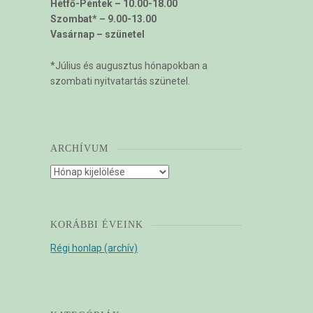
Hétfő-Péntek – 10.00-18.00
Szombat* – 9.00-13.00
Vasárnap – szünetel
*Július és augusztus hónapokban a
szombati nyitvatartás szünetel.
ARCHÍVUM
Archívum
KORÁBBI ÉVEINK
Régi honlap (archív)