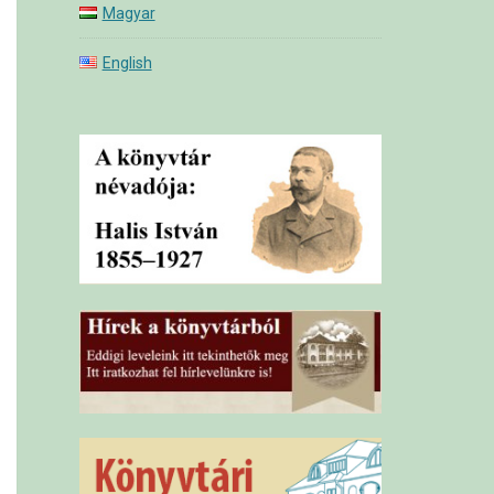
Magyar
English