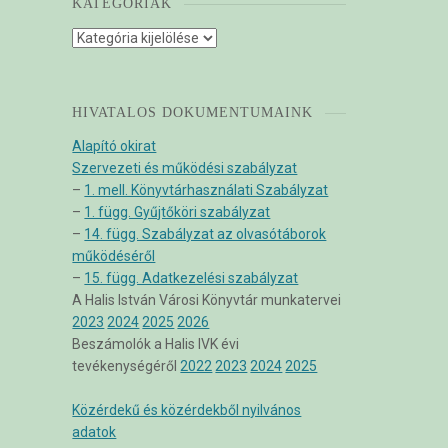
KATEGÓRIÁK
Kategóriák
HIVATALOS DOKUMENTUMAINK
Alapító okirat
Szervezeti és működési szabályzat
–
1. mell. Könyvtárhasználati Szabályzat
–
1. függ. Gyűjtőköri szabályzat
–
14. függ. Szabályzat az olvasótáborok
működéséről
–
15. függ. Adatkezelési szabályzat
A Halis István Városi Könyvtár munkatervei
2023
2024
2025
2026
Beszámolók a Halis IVK évi
tevékenységéről
2022
2023
2024
2025
Közérdekű és közérdekből nyilvános
adatok