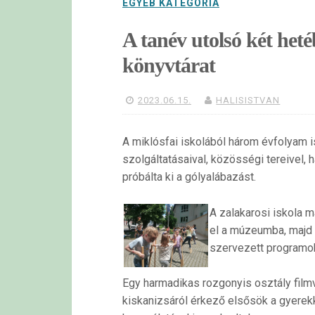
EGYÉB KATEGÓRIA
A tanév utolsó két heté
könyvtárat
2023.06.15.
HALISISTVAN
A miklósfai iskolából három évfolyam 
szolgáltatásaival, közösségi tereivel, 
próbálta ki a gólyalábazást.
A zalakarosi iskola m
el a múzeumba, majd 
szervezett programok
Egy harmadikas rozgonyis osztály filmv
kiskanizsáról érkező elsősök a gyerek