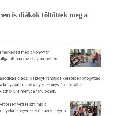
ben is diákok töltötték meg a
ismerkedett meg a könyvtár
hallgatott papírszínház mesét és
ásodikas diákjai osztálykirándulás keretében látogattak
a könyvtárba, ahol a gyerekkönyvtárosok által
 adtak új élményt a tanulóknak.
etítésen vett részt, míg a
könyvtári könyvekkel és azok helyes