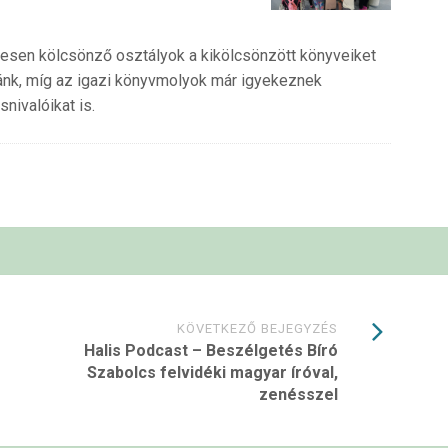
esen kölcsönző osztályok a kikölcsönzött könyveiket
zánk, míg az igazi könyvmolyok már igyekeznek
nivalóikat is.
KÖVETKEZŐ BEJEGYZÉS
Halis Podcast – Beszélgetés Bíró
Szabolcs felvidéki magyar íróval,
zenésszel