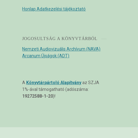
Honlap Adatkezelési tájékoztató
JOGOSULTSÁG A KÖNYVTÁRBÓL
Nemzeti Audiovizuális Archívum (NAVA)
Arcanum Újságok (ADT)
A
Könyvtárpártoló Alapítvány
az SZJA
1%-ával támogatható (adószáma:
19272588-1-20
)!