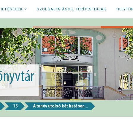
RHETŐSÉGEK
SZOLGÁLTATÁSOK, TÉRÍTÉSI DÍJAK
HELYTÖ
15
A tanév utolsó két hetében...
i Könyvtár