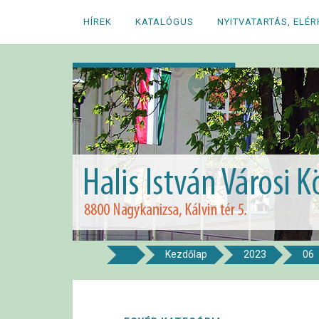
Megszakítás
HÍREK
KATALÓGUS
NYITVATARTÁS, ELÉ
Kezdőlap
2023
06
8800 NAGYKANIZSA, KÁLVIN TÉR 5.
Halis István Város