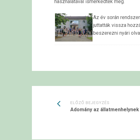
használatával ismerkedtek meg.
Az év során rendszer
juttatták vissza hoz
beszerezni nyári olvas
Bejegyzések
ELŐZŐ BEJEGYZÉS
Adomány az állatmenhelynek
navigációja