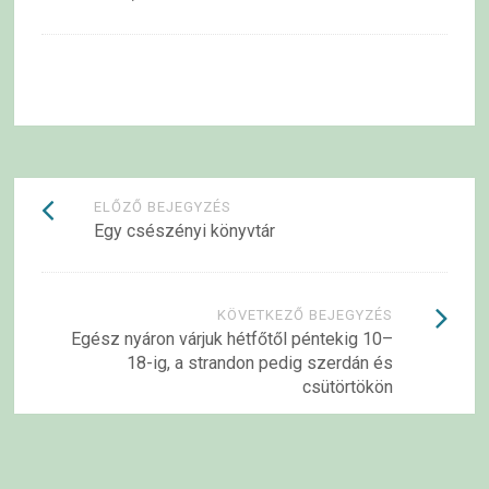
Bejegyzések
ELŐZŐ BEJEGYZÉS
Egy csészényi könyvtár
navigációja
KÖVETKEZŐ BEJEGYZÉS
Egész nyáron várjuk hétfőtől péntekig 10–
18-ig, a strandon pedig szerdán és
csütörtökön