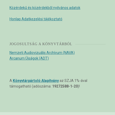
Közérdekű és közérdekből nyilvános adatok
Honlap Adatkezelési tájékoztató
JOGOSULTSÁG A KÖNYVTÁRBÓL
Nemzeti Audiovizuális Archívum (NAVA)
Arcanum Újságok (ADT)
A
Könyvtárpártoló Alapítvány
az SZJA 1%-ával
támogatható (adószáma:
19272588-1-20
)!