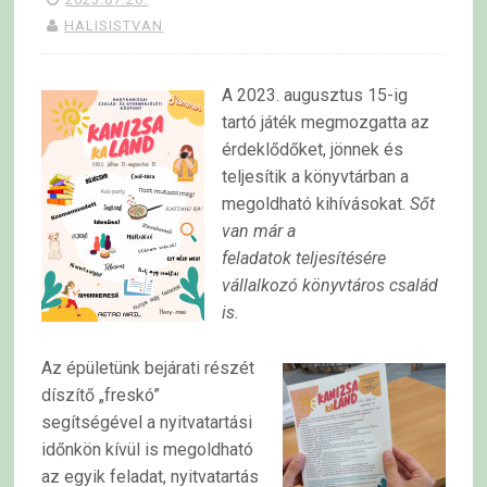
HALISISTVAN
A 2023. augusztus 15-ig
tartó játék megmozgatta az
érdeklődőket, jönnek és
teljesítik a könyvtárban a
megoldható kihívásokat.
Sőt
van már a
feladatok teljesítésére
vállalkozó könyvtáros család
is.
Az épületünk bejárati részét
díszítő „freskó”
segítségével a nyitvatartási
időnkön kívül is megoldható
az egyik feladat, nyitvatartás