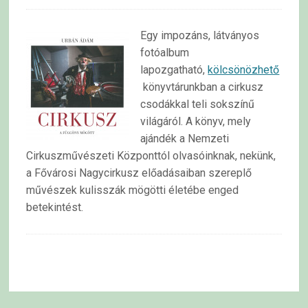
Egy impozáns, látványos
fotóalbum
lapozgatható,
kölcsönözhető
könyvtárunkban a cirkusz
csodákkal teli sokszínű
világáról. A könyv, mely
ajándék a Nemzeti
Cirkuszművészeti Központtól olvasóinknak, nekünk,
a Fővárosi Nagycirkusz előadásaiban szereplő
művészek kulisszák mögötti életébe enged
betekintést.