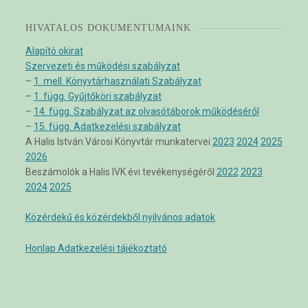
HIVATALOS DOKUMENTUMAINK
Alapító okirat
Szervezeti és működési szabályzat
–
1. mell. Könyvtárhasználati Szabályzat
–
1. függ. Gyűjtőköri szabályzat
–
14. függ. Szabályzat az olvasótáborok működéséről
–
15. függ. Adatkezelési szabályzat
A Halis István Városi Könyvtár munkatervei
2023
2024
2025
2026
Beszámolók a Halis IVK évi tevékenységéről
2022
2023
2024
2025
Közérdekű és közérdekből nyilvános adatok
Honlap Adatkezelési tájékoztató