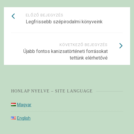
Bejegyzések
ELŐZŐ BEJEGYZÉS
Legfrissebb szépirodalmi könyveink
navigációja
KÖVETKEZŐ BEJEGYZÉS
Újabb fontos kanizsatörténeti forrásokat
tettünk elérhetővé
HONLAP NYELVE – SITE LANGUAGE
Magyar
English