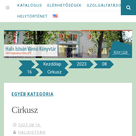
Megszakítás
KATALÓGUS
ELÉRHETŐSÉGEK
SZOLGÁLTATÁSOK
Ke
OPEN
kif
HELYTÖRTÉNET
MENU
Kezdőlap
2023
08
8800 NAGYKANIZSA, KÁLVIN TÉR 5.
16
Cirkusz
Halis István Városi Könyvtár
EGYÉB KATEGÓRIA
Cirkusz
2023.08.16.
HALISISTVAN