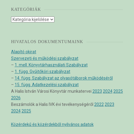
KATEGÓRIÁK
Kategóriák
HIVATALOS DOKUMENTUMAINK
Alapító okirat
Szervezeti és működési szabályzat
–
1. mell. Könyvtárhasználati Szabályzat
–
1. függ. Gyűjtőköri szabályzat
–
14. függ. Szabályzat az olvasótáborok működéséről
–
15. függ. Adatkezelési szabályzat
A Halis István Városi Könyvtár munkatervei
2023
2024
2025
2026
Beszámolók a Halis IVK évi tevékenységéről
2022
2023
2024
2025
Közérdekű és közérdekből nyilvános adatok