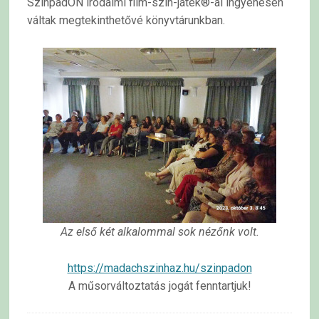
SzínpadON irodalmi film-szín-játék®-ai ingyenesen
váltak megtekinthetővé könyvtárunkban.
Az első két alkalommal sok nézőnk volt.
https://madachszinhaz.hu/szinpadon
A műsorváltoztatás jogát fenntartjuk!