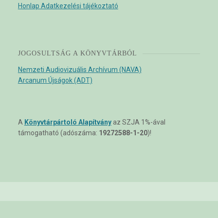
Honlap Adatkezelési tájékoztató
JOGOSULTSÁG A KÖNYVTÁRBÓL
Nemzeti Audiovizuális Archívum (NAVA)
Arcanum Újságok (ADT)
A
Könyvtárpártoló Alapítvány
az SZJA 1%-ával
támogatható (adószáma:
19272588-1-20
)!