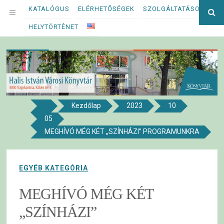
Megszakítás
KATALÓGUS
ELÉRHETŐSÉGEK
SZOLGÁLTATÁSOK
Ke
OPEN
kif
HELYTÖRTÉNET
MENU
Kezdőlap
2023
10
8800 NAGYKANIZSA, KÁLVIN TÉR 5.
05
Halis István Városi Könyvtár
MEGHÍVÓ MÉG KÉT „SZÍNHÁZI” PROGRAMUNKRA
EGYÉB KATEGÓRIA
MEGHÍVÓ MÉG KÉT
„SZÍNHÁZI”