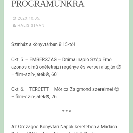
PROGRAMUNKRA
2023.10.05.
HALISISTVAN
Színház a könyvtárban 8:15-től
Okt. 5. – EMBERSZAG – Drámai napló Szép Ernő
azonos című önéletrajzi regénye és versei alapján ⑫
– film-szín-játék®, 60’
Okt. 6. – TERCETT – Móricz Zsigmond szerelmei ⑫
– film-szín-játék®, 76’
* * *
Az Országos Könyvtári Napok keretében a Madách