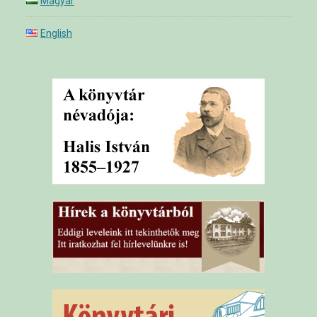
Magyar
English