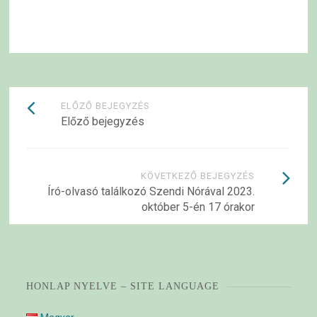
Bejegyzések
ELŐZŐ BEJEGYZÉS
Előző bejegyzés
navigációja
KÖVETKEZŐ BEJEGYZÉS
Író-olvasó találkozó Szendi Nórával 2023.
október 5-én 17 órakor
HONLAP NYELVE – SITE LANGUAGE