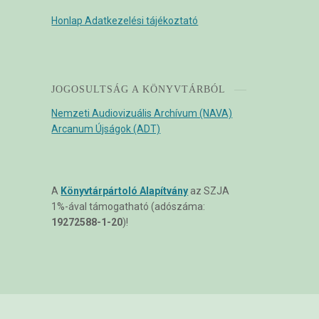
Honlap Adatkezelési tájékoztató
JOGOSULTSÁG A KÖNYVTÁRBÓL
Nemzeti Audiovizuális Archívum (NAVA)
Arcanum Újságok (ADT)
A
Könyvtárpártoló Alapítvány
az SZJA
1%-ával támogatható (adószáma:
19272588-1-20
)!