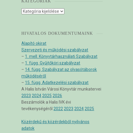
KATEGÓRIÁK
Kategóriák
HIVATALOS DOKUMENTUMAINK
Alapító okirat
Szervezeti és működési szabályzat
–
1. mell. Könyvtárhasználati Szabályzat
–
1. függ. Gyűjtőköri szabályzat
–
14. függ. Szabályzat az olvasótáborok
működéséről
–
15. függ. Adatkezelési szabályzat
A Halis István Városi Könyvtár munkatervei
2023
2024
2025
2026
Beszámolók a Halis IVK évi
tevékenységéről
2022
2023
2024
2025
Közérdekű és közérdekből nyilvános
adatok