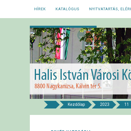
Megszakítás
HÍREK
KATALÓGUS
NYITVATARTÁS, ELÉ
Kezdőlap
2023
11
8800 NAGYKANIZSA, KÁLVIN TÉR 5.
Halis István Város