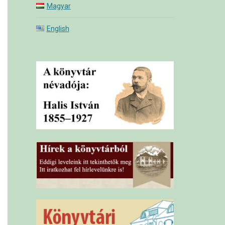
Magyar
English