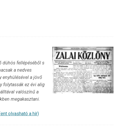
ő dühös fellépéséből s
hacsak a nedves
y enyhülésével a jövő
y folytassák ez évi alig
lltával valószínű a
ékben megakasztani.
ent olvasható a hír)