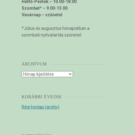
Hétfő-Péntek – 10.00-18.00
Szombat* – 9.00-13.00
Vasárnap – szünetel
*Július és augusztus hónapokban a
szombati nyitvatartás szünetel.
ARCHÍVUM
Archívum
KORÁBBI ÉVEINK
Régi honlap (archív)