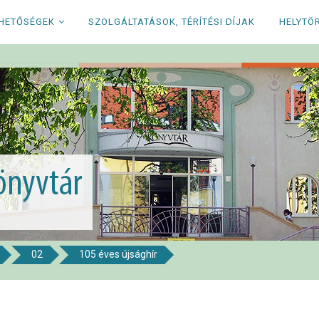
RHETŐSÉGEK
SZOLGÁLTATÁSOK, TÉRÍTÉSI DÍJAK
HELYTÖ
02
105 éves újsághír
i Könyvtár