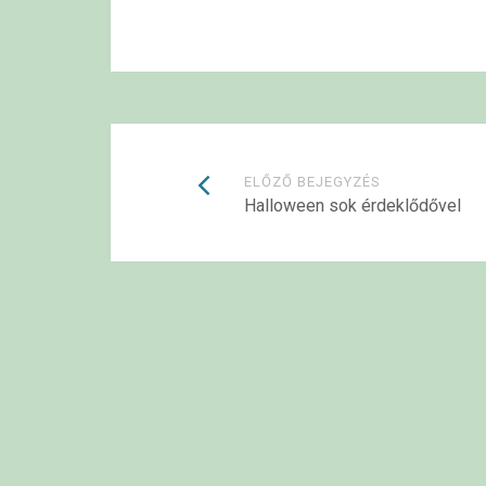
Bejegyzések
ELŐZŐ BEJEGYZÉS
Halloween sok érdeklődővel
navigációja