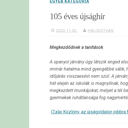
EGYÉB KATEGÓRIA
105 éves újsághír
2023.11.02.
HALISISTVAN
Megkezdődnek a tanítások
A spanyol járvány úgy látszik enged els
immár hatalma mind gyengébbé válik, 
időjárás visszaesést nem szül. A járván
hét elején az iskolák is megnyílnak, hog
megkezdett munkájokat, melyet a tél beá
gyermekek ruhátlansága fog nagymért
(Zalai Közlöny, az újságoldalon jobbra f