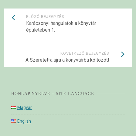
Bejegyzések
ELŐZŐ BEJEGYZÉS
Karácsonyi hangulatok a könyvtár
navigációja
épületében 1.
KÖVETKEZŐ BEJEGYZÉS
A Szeretetfa újra a könyvtárba költözött
HONLAP NYELVE – SITE LANGUAGE
Magyar
English