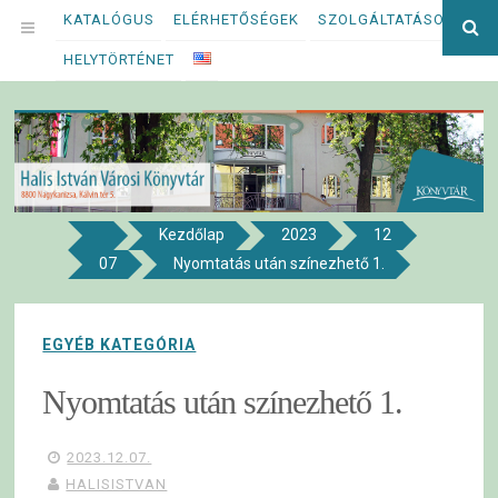
Megszakítás
KATALÓGUS
ELÉRHETŐSÉGEK
SZOLGÁLTATÁSOK
Ke
OPEN
kif
HELYTÖRTÉNET
MENU
Kezdőlap
2023
12
8800 NAGYKANIZSA, KÁLVIN TÉR 5.
07
Nyomtatás után színezhető 1.
Halis István Városi Könyvtár
EGYÉB KATEGÓRIA
Nyomtatás után színezhető 1.
2023.12.07.
HALISISTVAN