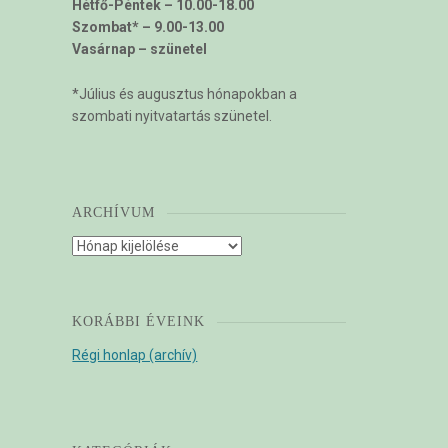
Hétfő-Péntek – 10.00-18.00
Szombat* – 9.00-13.00
Vasárnap – szünetel
*Július és augusztus hónapokban a
szombati nyitvatartás szünetel.
ARCHÍVUM
Archívum
KORÁBBI ÉVEINK
Régi honlap (archív)