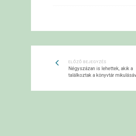
Bejegyzések
ELŐZŐ BEJEGYZÉS
Négyszázan is lehettek, akik a
találkoztak a könyvtár mikulásáv
navigációja