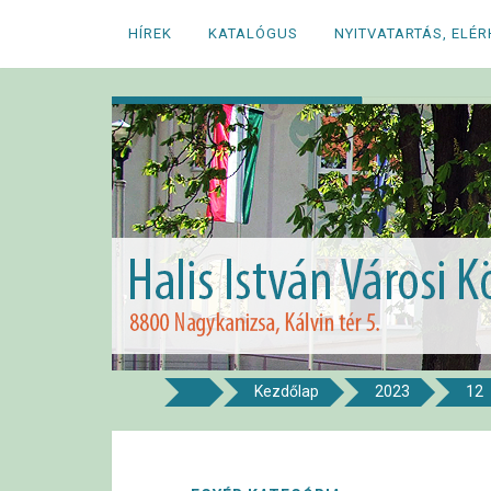
Megszakítás
HÍREK
KATALÓGUS
NYITVATARTÁS, ELÉ
Kezdőlap
2023
12
8800 NAGYKANIZSA, KÁLVIN TÉR 5.
Halis István Város