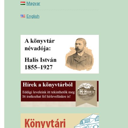
Magyar
English