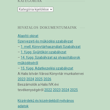
KATEGÓRIÁK
Kategóriák
HIVATALOS DOKUMENTUMAINK
Alapító okirat
Szervezeti és működési szabályzat
–
1. mell. Könyvtárhasználati Szabályzat
–
1. függ. Gyűjtőköri szabályzat
–
14. függ. Szabályzat az olvasótáborok
működéséről
–
15. függ. Adatkezelési szabályzat
A Halis István Városi Könyvtár munkatervei
2023
2024
2025
2026
Beszámolók a Halis IVK évi
tevékenységéről
2022
2023
2024
2025
Közérdekű és közérdekből nyilvános
adatok