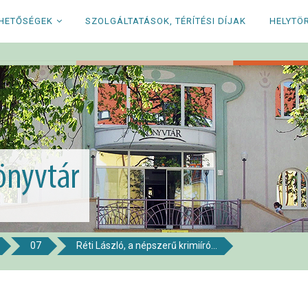
RHETŐSÉGEK
SZOLGÁLTATÁSOK, TÉRÍTÉSI DÍJAK
HELYTÖ
07
Réti László, a népszerű krimiíró...
i Könyvtár