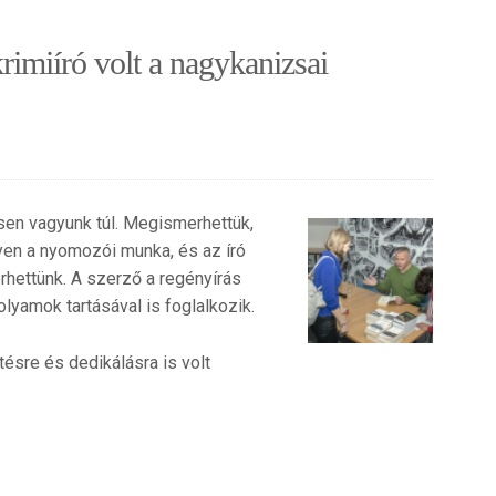
krimiíró volt a nagykanizsai
en vagyunk túl. Megismerhettük,
yen a nyomozói munka, és az író
rhettünk. A szerző a regényírás
olyamok tartásával is foglalkozik.
sre és dedikálásra is volt