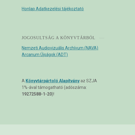
Honlap Adatkezelési tájékoztató
JOGOSULTSÁG A KÖNYVTÁRBÓL
Nemzeti Audiovizuális Archívum (NAVA)
Arcanum Újságok (ADT)
A
Könyvtárpártoló Alapítvány
az SZJA
1%-ával támogatható (adószáma:
19272588-1-20
)!