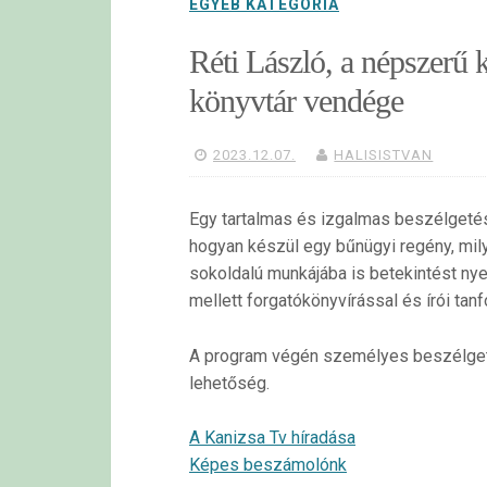
EGYÉB KATEGÓRIA
Réti László, a népszerű 
könyvtár vendége
2023.12.07.
HALISISTVAN
Egy tartalmas és izgalmas beszélgetés
hogyan készül egy bűnügyi regény, mil
sokoldalú munkájába is betekintést nye
mellett forgatókönyvírással és írói tanf
A program végén személyes beszélgeté
lehetőség.
A Kanizsa Tv híradása
Képes beszámolónk