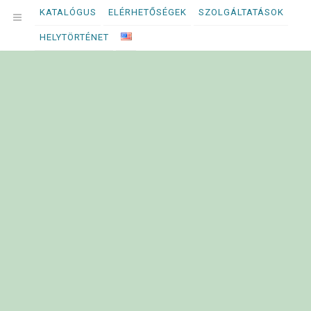
Megszakítás
KATALÓGUS
ELÉRHETŐSÉGEK
SZOLGÁLTATÁSOK
OPEN
HELYTÖRTÉNET
MENU