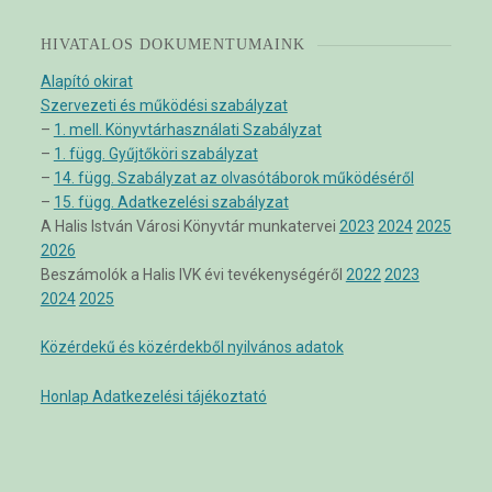
HIVATALOS DOKUMENTUMAINK
Alapító okirat
Szervezeti és működési szabályzat
–
1. mell. Könyvtárhasználati Szabályzat
–
1. függ. Gyűjtőköri szabályzat
–
14. függ. Szabályzat az olvasótáborok működéséről
–
15. függ. Adatkezelési szabályzat
A Halis István Városi Könyvtár munkatervei
2023
2024
2025
2026
Beszámolók a Halis IVK évi tevékenységéről
2022
2023
2024
2025
Közérdekű és közérdekből nyilvános adatok
Honlap Adatkezelési tájékoztató