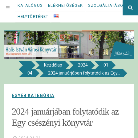
Megszakítás
KATALÓGUS
ELÉRHETŐSÉGEK
SZOLGÁLTATÁSOK
Ke
OPEN
kif
HELYTÖRTÉNET
MENU
Kezdőlap
2024
01
8800 NAGYKANIZSA, KÁLVIN TÉR 5.
04
2024 januárjában folytatódik az Egy...
Halis István Városi Könyvtár
EGYÉB KATEGÓRIA
2024 januárjában folytatódik az
Egy csészényi könyvtár
2024.01.04.