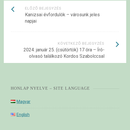
Bejegyzések
ELŐZŐ BEJEGYZÉS
Kanizsai évfordulók – városunk jeles
navigációja
napjai
KÖVETKEZŐ BEJEGYZÉS
2024. január 25. (csütörtök) 17 óra – Író-
olvasó találkozó Kordos Szabolccsal
HONLAP NYELVE – SITE LANGUAGE
Magyar
English