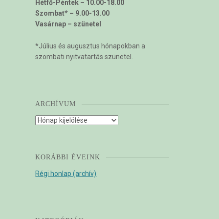
Hétfő-Péntek – 10.00-18.00
Szombat* – 9.00-13.00
Vasárnap – szünetel
*Július és augusztus hónapokban a
szombati nyitvatartás szünetel.
ARCHÍVUM
Archívum
KORÁBBI ÉVEINK
Régi honlap (archív)