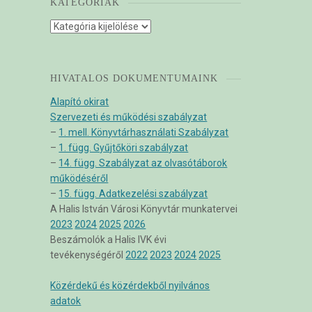
KATEGÓRIÁK
Kategóriák
HIVATALOS DOKUMENTUMAINK
Alapító okirat
Szervezeti és működési szabályzat
–
1. mell. Könyvtárhasználati Szabályzat
–
1. függ. Gyűjtőköri szabályzat
–
14. függ. Szabályzat az olvasótáborok
működéséről
–
15. függ. Adatkezelési szabályzat
A Halis István Városi Könyvtár munkatervei
2023
2024
2025
2026
Beszámolók a Halis IVK évi
tevékenységéről
2022
2023
2024
2025
Közérdekű és közérdekből nyilvános
adatok