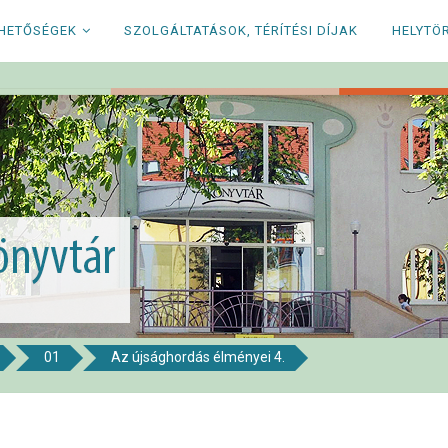
RHETŐSÉGEK
SZOLGÁLTATÁSOK, TÉRÍTÉSI DÍJAK
HELYTÖ
01
Az újsághordás élményei 4.
i Könyvtár