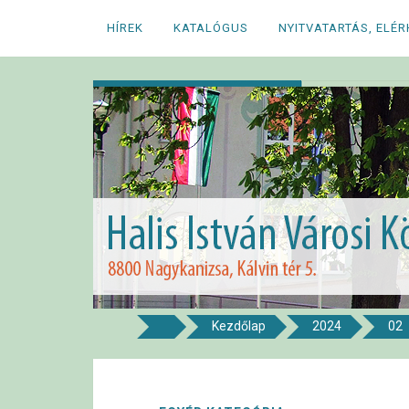
Megszakítás
HÍREK
KATALÓGUS
NYITVATARTÁS, ELÉ
Kezdőlap
2024
02
8800 NAGYKANIZSA, KÁLVIN TÉR 5.
Halis István Város