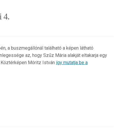
 4.
n, a buszmegállónál található a képen látható
nlegessége az, hogy Szűz Mária alakját eltakarja egy
 Köztérképen Móritz István
így mutatja be a