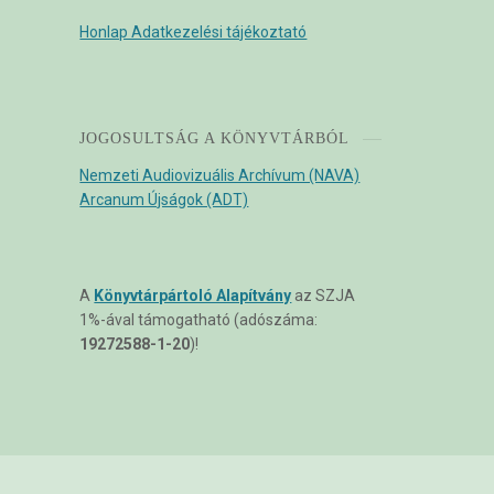
Honlap Adatkezelési tájékoztató
JOGOSULTSÁG A KÖNYVTÁRBÓL
Nemzeti Audiovizuális Archívum (NAVA)
Arcanum Újságok (ADT)
A
Könyvtárpártoló Alapítvány
az SZJA
1%-ával támogatható (adószáma:
19272588-1-20
)!