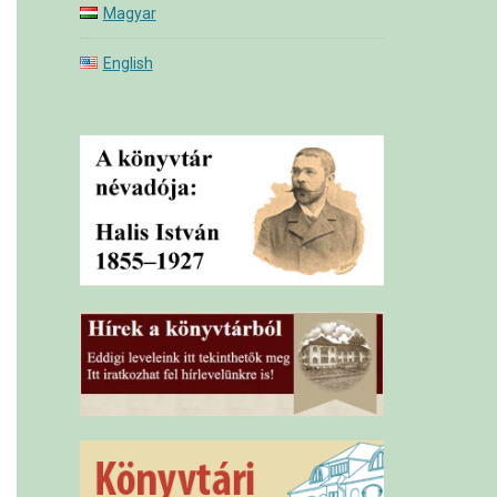
Magyar
English