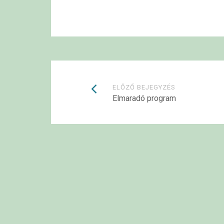
Bejegyzések
ELŐZŐ BEJEGYZÉS
Elmaradó program
navigációja