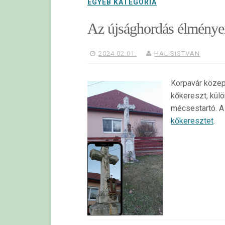
EGYÉB KATEGÓRIA
Az újsághordás élményei
2024.02.01.
HALISISTVAN
Korpavár közepé
kőkereszt, külö
mécsestartó. A
kőkeresztet
.