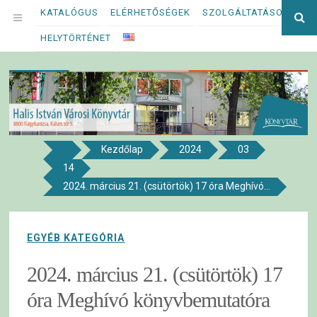
Megszakítás
KATALÓGUS
ELÉRHETŐSÉGEK
SZOLGÁLTATÁSOK
Ke
OPEN
kif
HELYTÖRTÉNET
MENU
Kezdőlap
2024
03
8800 NAGYKANIZSA, KÁLVIN TÉR 5.
14
Halis István Városi Könyvtár
2024. március 21. (csütörtök) 17 óra Meghívó...
EGYÉB KATEGÓRIA
2024. március 21. (csütörtök) 17
óra Meghívó könyvbemutatóra