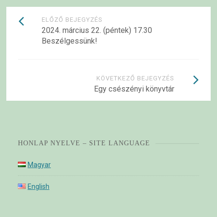
Bejegyzések
ELŐZŐ BEJEGYZÉS
2024. március 22. (péntek) 17.30
navigációja
Beszélgessünk!
KÖVETKEZŐ BEJEGYZÉS
Egy csészényi könyvtár
HONLAP NYELVE – SITE LANGUAGE
Magyar
English