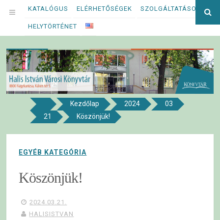
Megszakítás
KATALÓGUS
ELÉRHETŐSÉGEK
SZOLGÁLTATÁSOK
Ke
OPEN
kif
HELYTÖRTÉNET
MENU
Kezdőlap
2024
03
8800 NAGYKANIZSA, KÁLVIN TÉR 5.
21
Köszönjük!
Halis István Városi Könyvtár
EGYÉB KATEGÓRIA
Köszönjük!
2024.03.21.
HALISISTVAN