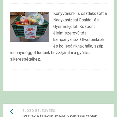
Könyvtárunk is csatlakozott a
Nagykanizsai Család- és
Gyermekjóléti Központ
élelmiszergyűjtési
kampányához. Olvasóinknak
és kollégáinknak hála, szép
mennyiséggel tudtunk hozzájárulni a gyűjtés
sikerességéhez.
Bejegyzések
ELŐZŐ BEJEGYZÉS
Szavak a falakon, mesélő kanizsai táblák