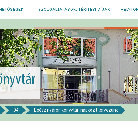
RHETŐSÉGEK
SZOLGÁLTATÁSOK, TÉRÍTÉSI DÍJAK
HELYTÖ
04
Egész nyáron könyvtári napközit tervezünk
i Könyvtár