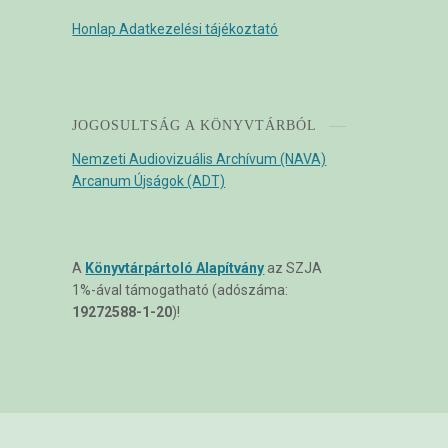
Honlap Adatkezelési tájékoztató
JOGOSULTSÁG A KÖNYVTÁRBÓL
Nemzeti Audiovizuális Archívum (NAVA)
Arcanum Újságok (ADT)
A
Könyvtárpártoló Alapítvány
az SZJA
1%-ával támogatható (adószáma:
19272588-1-20
)!