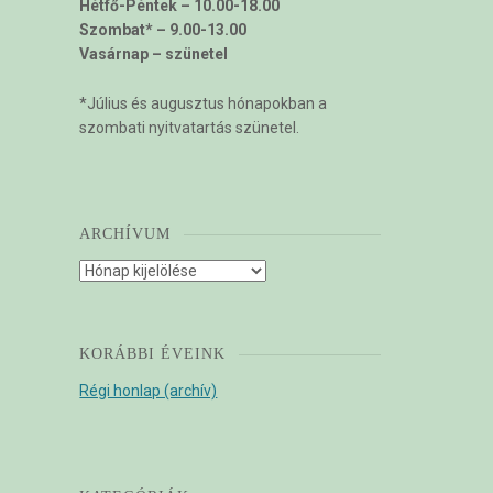
Hétfő-Péntek – 10.00-18.00
Szombat* – 9.00-13.00
Vasárnap – szünetel
*Július és augusztus hónapokban a
szombati nyitvatartás szünetel.
ARCHÍVUM
Archívum
KORÁBBI ÉVEINK
Régi honlap (archív)