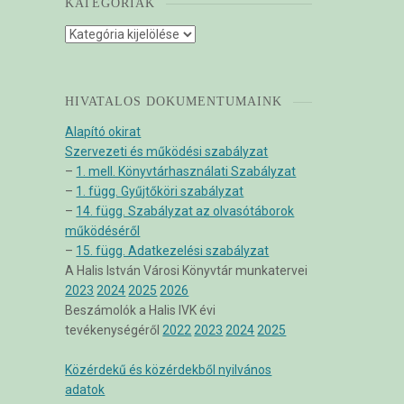
KATEGÓRIÁK
Kategóriák
HIVATALOS DOKUMENTUMAINK
Alapító okirat
Szervezeti és működési szabályzat
–
1. mell. Könyvtárhasználati Szabályzat
–
1. függ. Gyűjtőköri szabályzat
–
14. függ. Szabályzat az olvasótáborok
működéséről
–
15. függ. Adatkezelési szabályzat
A Halis István Városi Könyvtár munkatervei
2023
2024
2025
2026
Beszámolók a Halis IVK évi
tevékenységéről
2022
2023
2024
2025
Közérdekű és közérdekből nyilvános
adatok