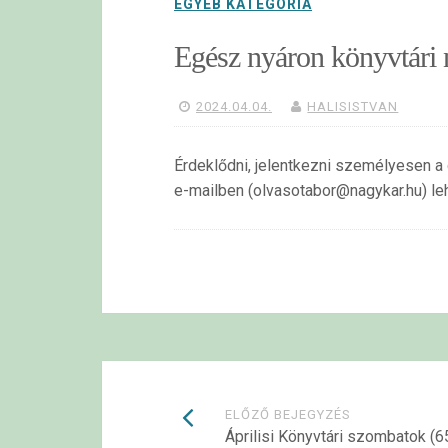
EGYÉB KATEGÓRIA
Egész nyáron könyvtári 
2024.04.04.
HALISISTVAN
Érdeklődni, jelentkezni személyesen 
e-mailben (olvasotabor@nagykar.hu) leh
Bejegyzések
ELŐZŐ BEJEGYZÉS
Áprilisi Könyvtári szombatok (6