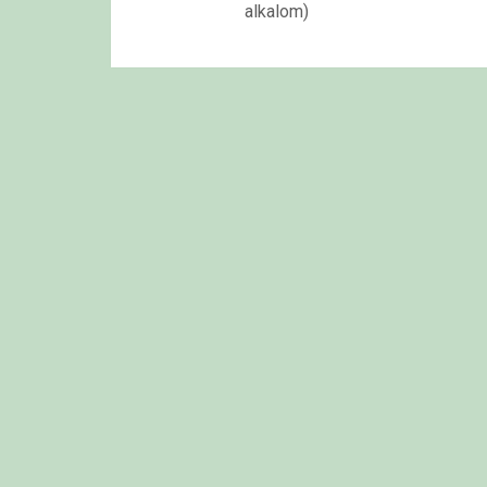
alkalom)
navigációja