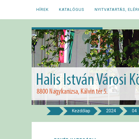
Megszakítás
HÍREK
KATALÓGUS
NYITVATARTÁS, ELÉ
Kezdőlap
2024
04
8800 NAGYKANIZSA, KÁLVIN TÉR 5.
Halis István Város