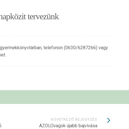
napközit tervezünk
a gyermekkönyvtárban, telefonon (0630/6287266) vagy
et.
KÖVETKEZŐ BEJEGYZÉS
5.
AZOLOvagok újabb bajvívása