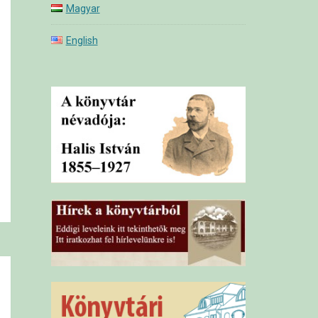
Magyar
English