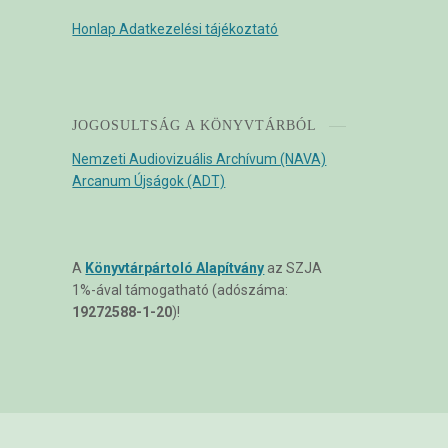
Honlap Adatkezelési tájékoztató
JOGOSULTSÁG A KÖNYVTÁRBÓL
Nemzeti Audiovizuális Archívum (NAVA)
Arcanum Újságok (ADT)
A
Könyvtárpártoló Alapítvány
az SZJA
1%-ával támogatható (adószáma:
19272588-1-20
)!