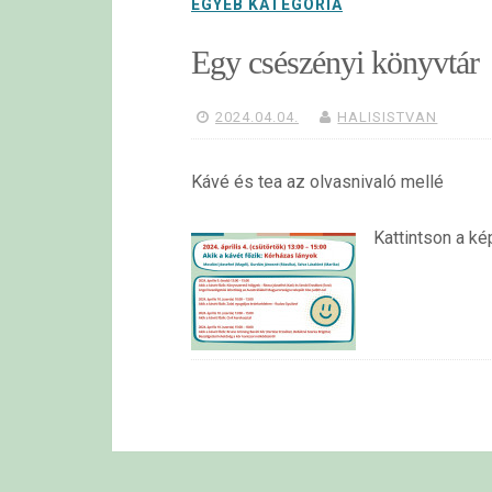
EGYÉB KATEGÓRIA
Egy csészényi könyvtár
2024.04.04.
HALISISTVAN
Kávé és tea az olvasnivaló mellé
Kattintson a ké