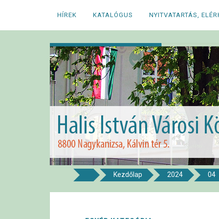
Megszakítás
HÍREK
KATALÓGUS
NYITVATARTÁS, ELÉ
Kezdőlap
2024
04
8800 NAGYKANIZSA, KÁLVIN TÉR 5.
Halis István Város