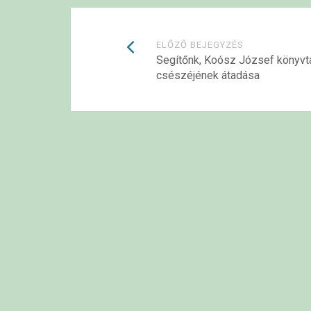
Bejegyzések
ELŐZŐ BEJEGYZÉS
Segítőnk, Koósz József könyvtá
csészéjének átadása
navigációja