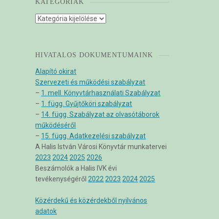
KATEGÓRIÁK
Kategóriák
HIVATALOS DOKUMENTUMAINK
Alapító okirat
Szervezeti és működési szabályzat
–
1. mell. Könyvtárhasználati Szabályzat
–
1. függ. Gyűjtőköri szabályzat
–
14. függ. Szabályzat az olvasótáborok
működéséről
–
15. függ. Adatkezelési szabályzat
A Halis István Városi Könyvtár munkatervei
2023
2024
2025
2026
Beszámolók a Halis IVK évi
tevékenységéről
2022
2023
2024
2025
Közérdekű és közérdekből nyilvános
adatok