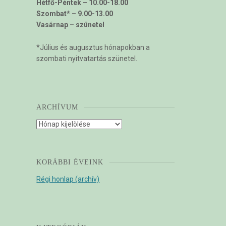
Hétfő-Péntek – 10.00-18.00
Szombat* – 9.00-13.00
Vasárnap – szünetel
*Július és augusztus hónapokban a
szombati nyitvatartás szünetel.
ARCHÍVUM
Archívum
KORÁBBI ÉVEINK
Régi honlap (archív)