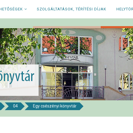
RHETŐSÉGEK
SZOLGÁLTATÁSOK, TÉRÍTÉSI DÍJAK
HELYTÖ
04
Egy csészényi könyvtár
i Könyvtár