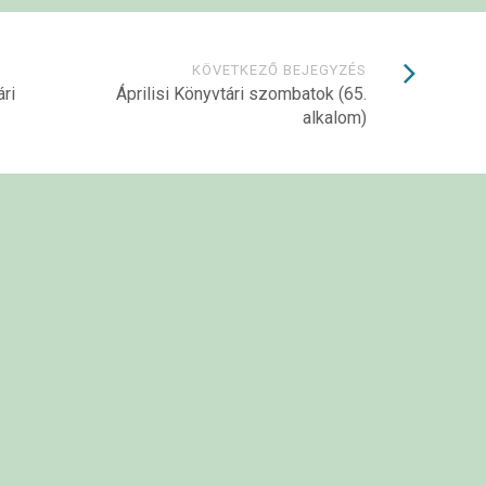
KÖVETKEZŐ BEJEGYZÉS
ri
Áprilisi Könyvtári szombatok (65.
alkalom)