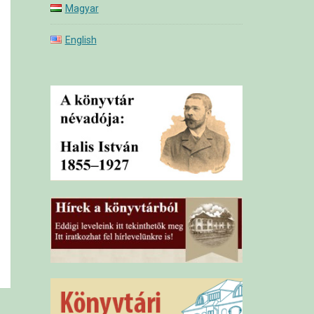
Magyar
English