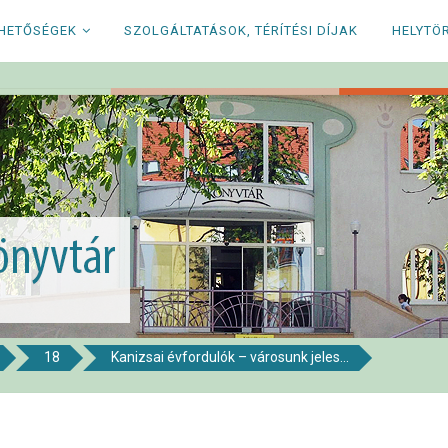
RHETŐSÉGEK
SZOLGÁLTATÁSOK, TÉRÍTÉSI DÍJAK
HELYTÖ
18
Kanizsai évfordulók – városunk jeles...
i Könyvtár