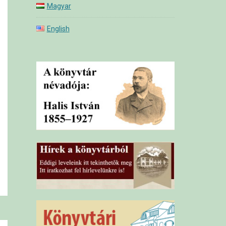
Magyar
English