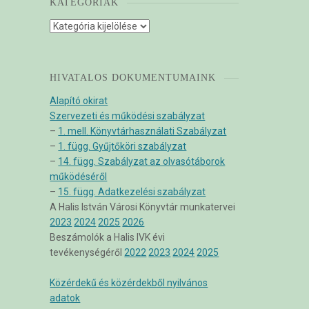
KATEGÓRIÁK
Kategóriák
HIVATALOS DOKUMENTUMAINK
Alapító okirat
Szervezeti és működési szabályzat
–
1. mell. Könyvtárhasználati Szabályzat
–
1. függ. Gyűjtőköri szabályzat
–
14. függ. Szabályzat az olvasótáborok
működéséről
–
15. függ. Adatkezelési szabályzat
A Halis István Városi Könyvtár munkatervei
2023
2024
2025
2026
Beszámolók a Halis IVK évi
tevékenységéről
2022
2023
2024
2025
Közérdekű és közérdekből nyilvános
adatok