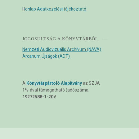
Honlap Adatkezelési tájékoztató
JOGOSULTSÁG A KÖNYVTÁRBÓL
Nemzeti Audiovizuális Archívum (NAVA)
Arcanum Újságok (ADT)
A
Könyvtárpártoló Alapítvány
az SZJA
1%-ával támogatható (adószáma:
19272588-1-20
)!