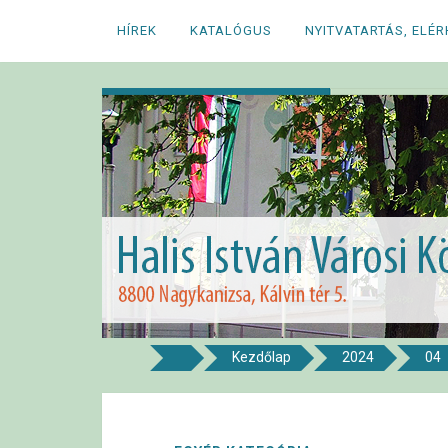
Megszakítás
HÍREK
KATALÓGUS
NYITVATARTÁS, ELÉ
Kezdőlap
2024
04
8800 NAGYKANIZSA, KÁLVIN TÉR 5.
Halis István Város