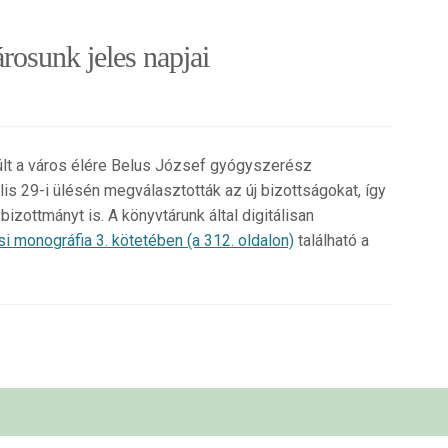
rosunk jeles napjai
rült a város élére Belus József gyógyszerész
is 29-i ülésén megválasztották az új bizottságokat, így
bizottmányt is. A könyvtárunk által digitálisan
i monográfia 3. kötetében (a 312. oldalon)
található a