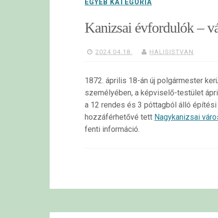
EGYÉB KATEGÓRIA
Kanizsai évfordulók – vá
2024.04.18.
HALISISTVAN
1872. április 18-án új polgármester ke
személyében, a képviselő-testület ápril
a 12 rendes és 3 póttagból álló építési 
hozzáférhetővé tett
Nagykanizsai város
fenti információ.