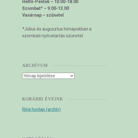
Hétfő-Péntek – 10.00-18.00
Szombat* – 9.00-13.00
Vasárnap – szünetel
*Július és augusztus hónapokban a
szombati nyitvatartás szünetel.
ARCHÍVUM
Archívum
KORÁBBI ÉVEINK
Régi honlap (archív)