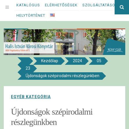
Megszakítás
KATALÓGUS
ELÉRHETŐSÉGEK
SZOLGÁLTATÁSOK
Ke
OPEN
kif
HELYTÖRTÉNET
MENU
Kezdőlap
2024
05
8800 NAGYKANIZSA, KÁLVIN TÉR 5.
23
Halis István Városi Könyvtár
Újdonságok szépirodalmi részlegünkben
EGYÉB KATEGÓRIA
Újdonságok szépirodalmi
részlegünkben