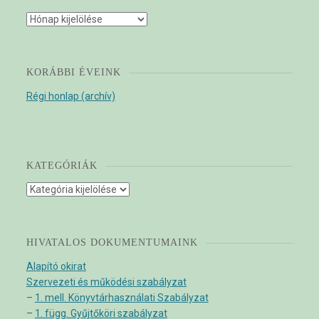
Archívum
KORÁBBI ÉVEINK
Régi honlap (archív)
KATEGÓRIÁK
Kategóriák
HIVATALOS DOKUMENTUMAINK
Alapító okirat
Szervezeti és működési szabályzat
–
1. mell. Könyvtárhasználati Szabályzat
–
1. függ. Gyűjtőköri szabályzat