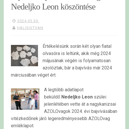
Nedeljko Leon köszöntése
2024.05.30.
HALISISTVAN
Értékelésünk során két olyan fiatal
olvasóra is leltünk, akik még 2024
májusának végén is folyamatosan
azolóztak, bár a bajvívás már 2024
márciusában véget ért.
A legtöbb adatlapot
beküldő
Nedeljko Leon
szülei
jelenlétében vette át a nagykanizsai
AZOLOvagok 2024. évi bajvívásában
vitézkedőnek járó legeredményesebb AZOLOvag
emléklapot.