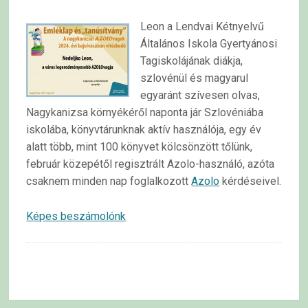
Leon a Lendvai Kétnyelvű
Általános Iskola Gyertyánosi
Tagiskolájának diákja,
szlovénül és magyarul
egyaránt szívesen olvas,
Nagykanizsa környékéről naponta jár Szlovéniába
iskolába, könyvtárunknak aktív használója, egy év
alatt több, mint 100 könyvet kölcsönzött tőlünk,
február közepétől regisztrált Azolo-használó, azóta
csaknem minden nap foglalkozott
Azolo
kérdéseivel.
Képes beszámolónk