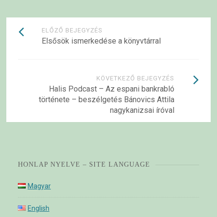
Bejegyzések
ELŐZŐ BEJEGYZÉS
Elsősök ismerkedése a könyvtárral
navigációja
KÖVETKEZŐ BEJEGYZÉS
Halis Podcast – Az espani bankrabló
története – beszélgetés Bánovics Attila
nagykanizsai íróval
HONLAP NYELVE – SITE LANGUAGE
Magyar
English