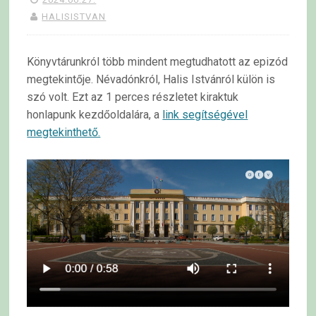
HALISISTVAN
Könyvtárunkról több mindent megtudhatott az epizód
megtekintője. Névadónkról, Halis Istvánról külön is
szó volt. Ezt az 1 perces részletet kiraktuk
honlapunk kezdőoldalára, a
link segítségével
megtekinthető.