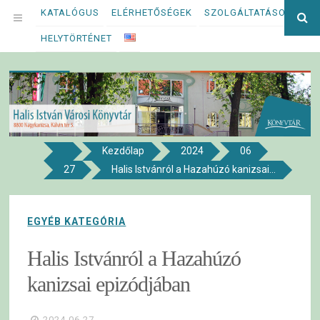
Megszakítás
KATALÓGUS
ELÉRHETŐSÉGEK
SZOLGÁLTATÁSOK
Ke
OPEN
kif
HELYTÖRTÉNET
MENU
Kezdőlap
2024
06
8800 NAGYKANIZSA, KÁLVIN TÉR 5.
27
Halis Istvánról a Hazahúzó kanizsai...
Halis István Városi Könyvtár
EGYÉB KATEGÓRIA
Halis Istvánról a Hazahúzó
kanizsai epizódjában
2024.06.27.