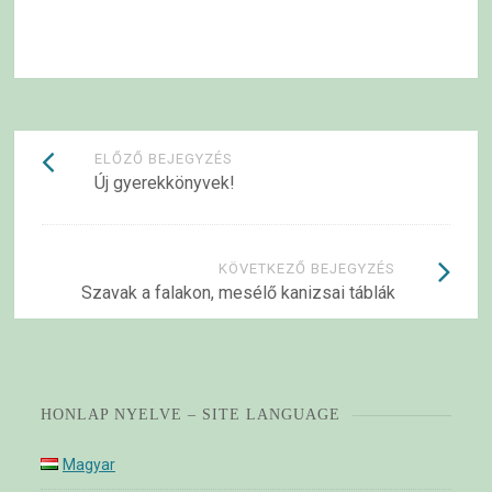
Bejegyzések
ELŐZŐ BEJEGYZÉS
Új gyerekkönyvek!
navigációja
KÖVETKEZŐ BEJEGYZÉS
Szavak a falakon, mesélő kanizsai táblák
HONLAP NYELVE – SITE LANGUAGE
Magyar