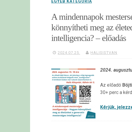
EGYÉB KATEGÓRIA
A mindennapok mesterség
könnyítheti meg az élete
intelligencia? – előadás
2024.07.25.
HALISISTVAN
2024. augusztu
Az előadó
Böjt
30+ perc a kér
Kérjük, jelez