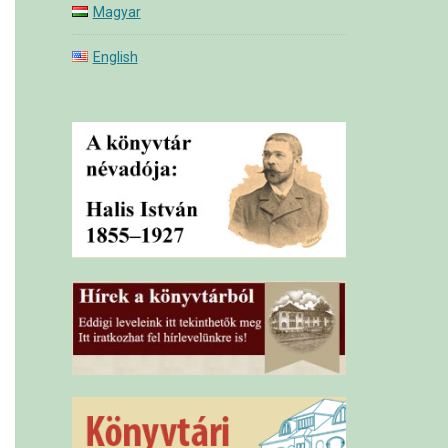
Magyar
English