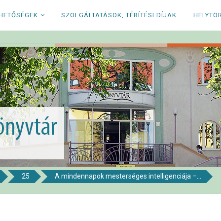
RHETŐSÉGEK
SZOLGÁLTATÁSOK, TÉRÍTÉSI DÍJAK
HELYTÖ
25
A mindennapok mesterséges intelligenciája –...
i Könyvtár