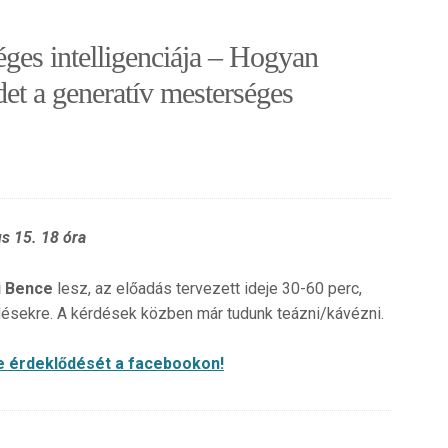
es intelligenciája – Hogyan
det a generatív mesterséges
s 15. 18 óra
i Bence
lesz, az előadás tervezett ideje 30-60 perc,
désekre. A kérdések közben már tudunk teázni/kávézni.
ze érdeklődését a facebookon!