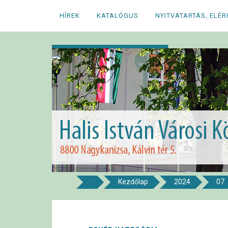
Megszakítás
HÍREK
KATALÓGUS
NYITVATARTÁS, ELÉ
Kezdőlap
2024
07
8800 NAGYKANIZSA, KÁLVIN TÉR 5.
Halis István Város