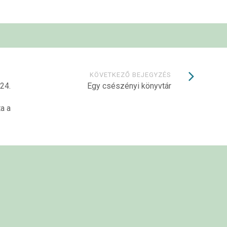
KÖVETKEZŐ BEJEGYZÉS
24.
Egy csészényi könyvtár
a a