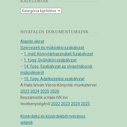
KATEGÓRIÁK
Kategóriák
HIVATALOS DOKUMENTUMAINK
Alapító okirat
Szervezeti és működési szabályzat
–
1. mell. Könyvtárhasználati Szabályzat
–
1. függ. Gyűjtőköri szabályzat
–
14. függ. Szabályzat az olvasótáborok
működéséről
–
15. függ. Adatkezelési szabályzat
A Halis István Városi Könyvtár munkatervei
2023
2024
2025
2026
Beszámolók a Halis IVK évi
tevékenységéről
2022
2023
2024
2025
Közérdekű és közérdekből nyilvános
adatok