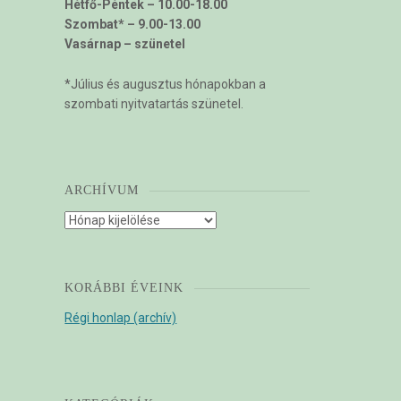
Hétfő-Péntek – 10.00-18.00
Szombat* – 9.00-13.00
Vasárnap – szünetel
*Július és augusztus hónapokban a
szombati nyitvatartás szünetel.
ARCHÍVUM
Archívum
KORÁBBI ÉVEINK
Régi honlap (archív)