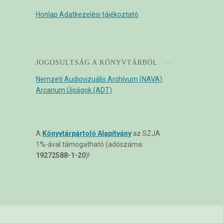
Honlap Adatkezelési tájékoztató
JOGOSULTSÁG A KÖNYVTÁRBÓL
Nemzeti Audiovizuális Archívum (NAVA)
Arcanum Újságok (ADT)
A
Könyvtárpártoló Alapítvány
az SZJA
1%-ával támogatható (adószáma:
19272588-1-20
)!