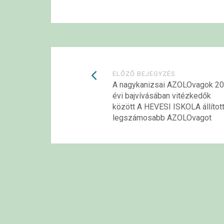
Bejegyzések
ELŐZŐ BEJEGYZÉS
A nagykanizsai AZOLOvagok 20
évi bajvívásában vitézkedők
navigációja
között A HEVESI ISKOLA állított
legszámosabb AZOLOvagot