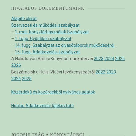
HIVATALOS DOKUMENTUMAINK
Alapító okirat
Szervezeti és működési szabályzat
–
1. mell. Könyvtárhasználati Szabályzat
–
1. függ. Gyűjtőköri szabályzat
–
14. függ. Szabályzat az olvasótáborok működéséről
–
15. függ. Adatkezelési szabályzat
A Halis István Városi Könyvtár munkatervei
2023
2024
2025
2026
Beszámolók a Halis IVK évi tevékenységéről
2022
2023
2024
2025
Közérdekű és közérdekből nyilvános adatok
Honlap Adatkezelési tájékoztató
JOGOSULTSÁG A KÖNYVTÁRBÓL