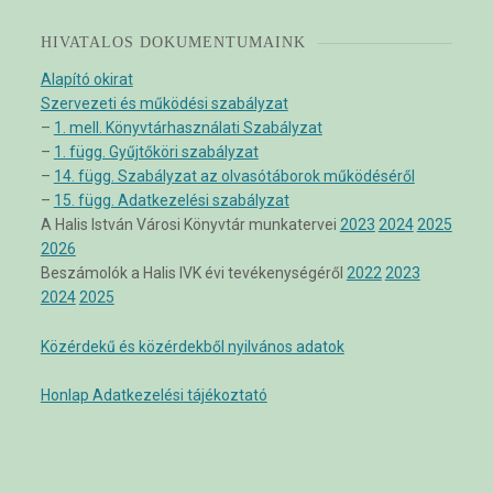
HIVATALOS DOKUMENTUMAINK
Alapító okirat
Szervezeti és működési szabályzat
–
1. mell. Könyvtárhasználati Szabályzat
–
1. függ. Gyűjtőköri szabályzat
–
14. függ. Szabályzat az olvasótáborok működéséről
–
15. függ. Adatkezelési szabályzat
A Halis István Városi Könyvtár munkatervei
2023
2024
2025
2026
Beszámolók a Halis IVK évi tevékenységéről
2022
2023
2024
2025
Közérdekű és közérdekből nyilvános adatok
Honlap Adatkezelési tájékoztató