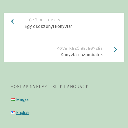
Bejegyzések
ELŐZŐ BEJEGYZÉS
Egy csészényi könyvtár
navigációja
KÖVETKEZŐ BEJEGYZÉS
Könyvtári szombatok
HONLAP NYELVE – SITE LANGUAGE
Magyar
English